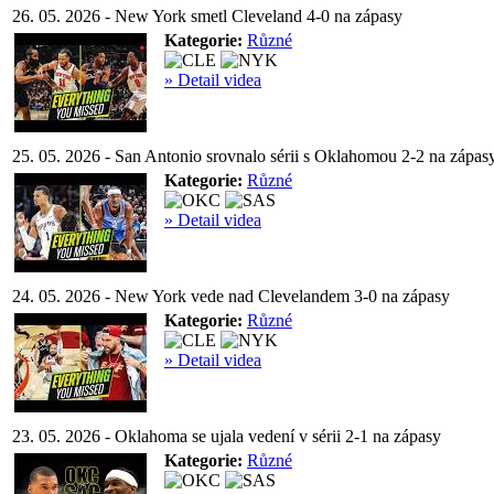
26. 05. 2026 - New York smetl Cleveland 4-0 na zápasy
Kategorie:
Různé
» Detail videa
25. 05. 2026 - San Antonio srovnalo sérii s Oklahomou 2-2 na zápas
Kategorie:
Různé
» Detail videa
24. 05. 2026 - New York vede nad Clevelandem 3-0 na zápasy
Kategorie:
Různé
» Detail videa
23. 05. 2026 - Oklahoma se ujala vedení v sérii 2-1 na zápasy
Kategorie:
Různé