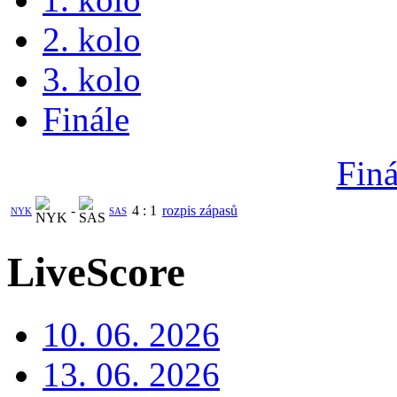
2. kolo
3. kolo
Finále
Finá
-
4
:
1
rozpis zápasů
NYK
SAS
LiveScore
10. 06. 2026
13. 06. 2026