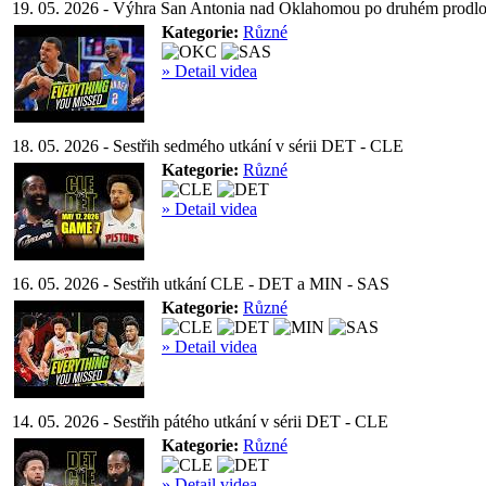
19. 05. 2026 - Výhra San Antonia nad Oklahomou po druhém prodl
Kategorie:
Různé
» Detail videa
18. 05. 2026 - Sestřih sedmého utkání v sérii DET - CLE
Kategorie:
Různé
» Detail videa
16. 05. 2026 - Sestřih utkání CLE - DET a MIN - SAS
Kategorie:
Různé
» Detail videa
14. 05. 2026 - Sestřih pátého utkání v sérii DET - CLE
Kategorie:
Různé
» Detail videa