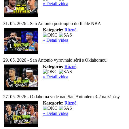
» Detail videa
31. 05. 2026 - San Antonio postoupilo do finále NBA
Kategorie:
Různé
» Detail videa
29. 05. 2026 - San Antonio vyrovnalo sérii s Oklahomou
Kategorie:
Různé
» Detail videa
27. 05. 2026 - Oklahoma vede nad San Antoniem 3-2 na zápasy
Kategorie:
Různé
» Detail videa