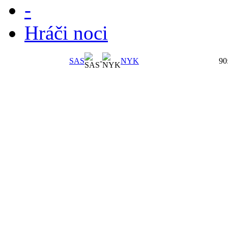
-
Hráči noci
SAS
-
NYK
90