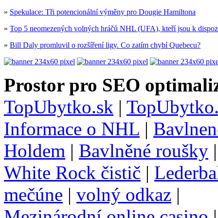
»
Spekulace: Tři potencionální výměny pro Dougie Hamiltona
»
Top 5 neomezených volných hráčů NHL (UFA), kteří jsou k dispoz
»
Bill Daly promluvil o rozšíření ligy. Co zatím chybí Quebecu?
Prostor pro SEO optimaliz
TopUbytko.sk
|
TopUbytko.
Informace o NHL
|
Bavlnen
Holdem
|
Bavlněné roušky
White Rock čistič
|
Lederba
mečúne
|
volný odkaz
|
Mezinárodní online casino