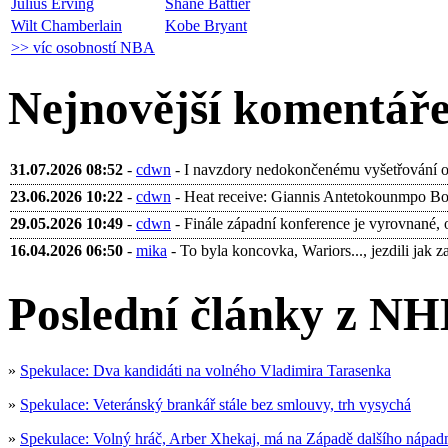
Julius Erving
Shane Battier
Wilt Chamberlain
Kobe Bryant
>> víc osobností NBA
Nejnovější komentář
31.07.2026 08:52
-
cdwn
- I navzdory nedokončenému vyšetřování ohl
23.06.2026 10:22
-
cdwn
- Heat receive: Giannis Antetokounmpo Bobb
29.05.2026 10:49
-
cdwn
- Finále západní konference je vyrovnané, 
16.04.2026 06:50
-
mika
- To byla koncovka, Wariors..., jezdili jak za 
Poslední články z NH
»
Spekulace: Dva kandidáti na volného Vladimira Tarasenka
»
Spekulace: Veteránský brankář stále bez smlouvy, trh vysychá
»
Spekulace: Volný hráč, Arber Xhekaj, má na Západě dalšího nápad