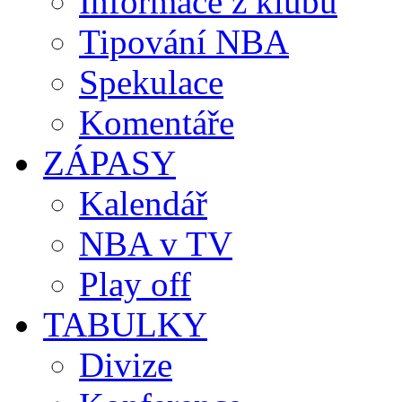
Informace z klubů
Tipování NBA
Spekulace
Komentáře
ZÁPASY
Kalendář
NBA v TV
Play off
TABULKY
Divize