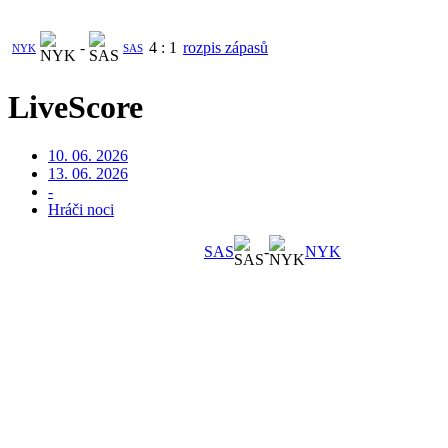
-
4
:
1
rozpis zápasů
NYK
SAS
LiveScore
10. 06. 2026
13. 06. 2026
-
Hráči noci
SAS
-
NYK