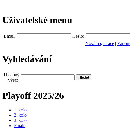
Uživatelské menu
Email:
Heslo:
Nová registrace
|
Zapomn
Vyhledávání
Hledaný
výraz:
Playoff 2025/26
1. kolo
2. kolo
3. kolo
Finále