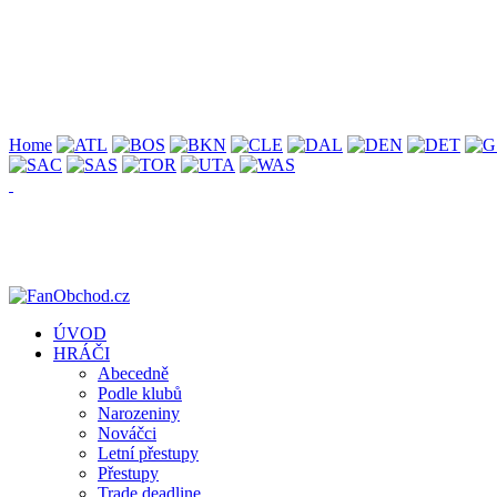
Home
ÚVOD
HRÁČI
Abecedně
Podle klubů
Narozeniny
Nováčci
Letní přestupy
Přestupy
Trade deadline