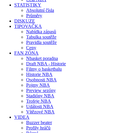
STATISTIKY
Absolutní čísla
Průměry
DISKUZE
TIPOVAČKA
Nabídka zápasů
Tabulka soutěže
Pravidla soutěže
Ceny
FAN ZÓNA
Nbasket poradna
Draft NBA - Historie
Filmy o basketbalu
Historie NBA
Osobnosti NBA
Pojmy NBA
Preview sezóny
Stadióny NBA
Trofeje NBA
Události NBA
Vítězové NBA
VIDEA
Buzzer beater
Profily hráčů