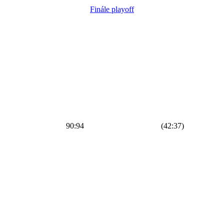
Finále playoff
90
:
94
(42:37)