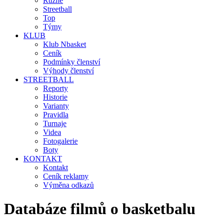
Různé
Streetball
Top
Týmy
KLUB
Klub Nbasket
Ceník
Podmínky členství
Výhody členství
STREETBALL
Reporty
Historie
Varianty
Pravidla
Turnaje
Videa
Fotogalerie
Boty
KONTAKT
Kontakt
Ceník reklamy
Výměna odkazů
Databáze filmů o basketbalu