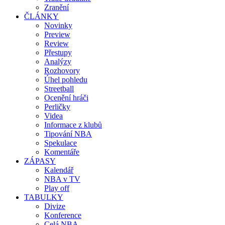
Zranění
ČLÁNKY
Novinky
Preview
Review
Přestupy
Analýzy
Rozhovory
Úhel pohledu
Streetball
Ocenění hráči
Perličky
Videa
Informace z klubů
Tipování NBA
Spekulace
Komentáře
ZÁPASY
Kalendář
NBA v TV
Play off
TABULKY
Divize
Konference
Celá NBA