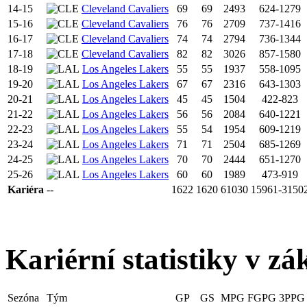
14-15
Cleveland Cavaliers
69
69
2493
624-1279
15-16
Cleveland Cavaliers
76
76
2709
737-1416
16-17
Cleveland Cavaliers
74
74
2794
736-1344
17-18
Cleveland Cavaliers
82
82
3026
857-1580
18-19
Los Angeles Lakers
55
55
1937
558-1095
19-20
Los Angeles Lakers
67
67
2316
643-1303
20-21
Los Angeles Lakers
45
45
1504
422-823
21-22
Los Angeles Lakers
56
56
2084
640-1221
22-23
Los Angeles Lakers
55
54
1954
609-1219
23-24
Los Angeles Lakers
71
71
2504
685-1269
24-25
Los Angeles Lakers
70
70
2444
651-1270
25-26
Los Angeles Lakers
60
60
1989
473-919
Kariéra
--
1622
1620
61030
15961-3150
Kariérní statistiky v zá
Sezóna
Tým
GP
GS
MPG
FGPG
3PPG