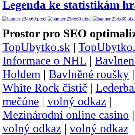
Legenda ke statistikám h
Prostor pro SEO optimaliz
TopUbytko.sk
|
TopUbytko.
Informace o NHL
|
Bavlnen
Holdem
|
Bavlněné roušky
White Rock čistič
|
Lederba
mečúne
|
volný odkaz
|
Mezinárodní online casino
volný odkaz
|
volný odkaz