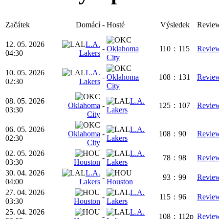
Začátek
Domácí
-
Hosté
Výsledek
Revie
12. 05. 2026
L.A.
-
Oklahoma
110
:
115
Revie
04:30
Lakers
City
10. 05. 2026
L.A.
-
Oklahoma
108
:
131
Revie
02:30
Lakers
City
08. 05. 2026
L.A.
Oklahoma
-
125
:
107
Revie
03:30
Lakers
City
06. 05. 2026
L.A.
Oklahoma
-
108
:
90
Revie
02:30
Lakers
City
02. 05. 2026
L.A.
-
78
:
98
Revie
03:30
Houston
Lakers
30. 04. 2026
L.A.
-
93
:
99
Revie
04:00
Lakers
Houston
27. 04. 2026
L.A.
-
115
:
96
Revie
03:30
Houston
Lakers
25. 04. 2026
L.A.
-
108
:
112p
Revie