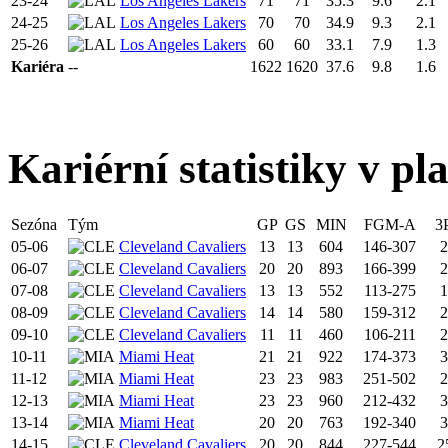
23-24
Los Angeles Lakers
71
71
35.3
9.6
2.1
24-25
Los Angeles Lakers
70
70
34.9
9.3
2.1
25-26
Los Angeles Lakers
60
60
33.1
7.9
1.3
Kariéra
--
1622
1620
37.6
9.8
1.6
Kariérní statistiky v pl
Sezóna
Tým
GP
GS
MIN
FGM-A
3
05-06
Cleveland Cavaliers
13
13
604
146-307
2
06-07
Cleveland Cavaliers
20
20
893
166-399
2
07-08
Cleveland Cavaliers
13
13
552
113-275
1
08-09
Cleveland Cavaliers
14
14
580
159-312
2
09-10
Cleveland Cavaliers
11
11
460
106-211
2
10-11
Miami Heat
21
21
922
174-373
3
11-12
Miami Heat
23
23
983
251-502
2
12-13
Miami Heat
23
23
960
212-432
3
13-14
Miami Heat
20
20
763
192-340
3
14-15
Cleveland Cavaliers
20
20
844
227-544
2