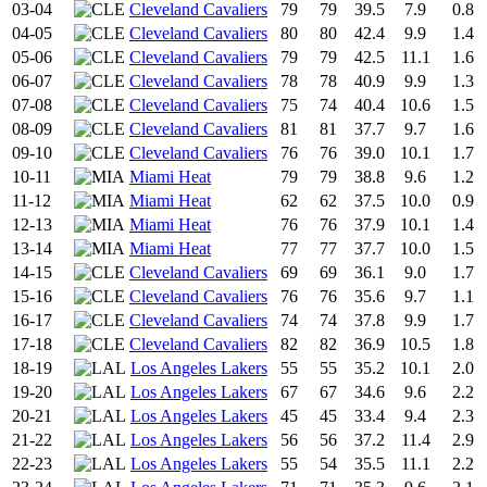
03-04
Cleveland Cavaliers
79
79
39.5
7.9
0.8
04-05
Cleveland Cavaliers
80
80
42.4
9.9
1.4
05-06
Cleveland Cavaliers
79
79
42.5
11.1
1.6
06-07
Cleveland Cavaliers
78
78
40.9
9.9
1.3
07-08
Cleveland Cavaliers
75
74
40.4
10.6
1.5
08-09
Cleveland Cavaliers
81
81
37.7
9.7
1.6
09-10
Cleveland Cavaliers
76
76
39.0
10.1
1.7
10-11
Miami Heat
79
79
38.8
9.6
1.2
11-12
Miami Heat
62
62
37.5
10.0
0.9
12-13
Miami Heat
76
76
37.9
10.1
1.4
13-14
Miami Heat
77
77
37.7
10.0
1.5
14-15
Cleveland Cavaliers
69
69
36.1
9.0
1.7
15-16
Cleveland Cavaliers
76
76
35.6
9.7
1.1
16-17
Cleveland Cavaliers
74
74
37.8
9.9
1.7
17-18
Cleveland Cavaliers
82
82
36.9
10.5
1.8
18-19
Los Angeles Lakers
55
55
35.2
10.1
2.0
19-20
Los Angeles Lakers
67
67
34.6
9.6
2.2
20-21
Los Angeles Lakers
45
45
33.4
9.4
2.3
21-22
Los Angeles Lakers
56
56
37.2
11.4
2.9
22-23
Los Angeles Lakers
55
54
35.5
11.1
2.2