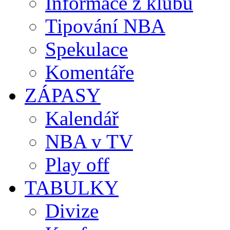
Informace z klubů
Tipování NBA
Spekulace
Komentáře
ZÁPASY
Kalendář
NBA v TV
Play off
TABULKY
Divize