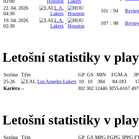
02:00
Houston
Lakers
22. 04. 2026
L.A.
-
101
:
94
Revie
04:30
Lakers
Houston
19. 04. 2026
L.A.
-
107
:
98
Revie
02:30
Lakers
Houston
Letošní statistiky v play
Sezóna
Tým
GP
GS
MIN
FGM-A
3
25-26
Los Angeles Lakers
10
10
384
84-183
1
Kariéra
--
302
302
12446
3055-6167
497
Letošní statistiky v pla
Sezóna
Tým
GP
GS
MPG
FGPG
3PPG
F