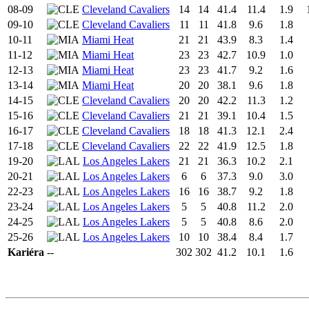
08-09
Cleveland Cavaliers
14
14
41.4
11.4
1.9
09-10
Cleveland Cavaliers
11
11
41.8
9.6
1.8
10-11
Miami Heat
21
21
43.9
8.3
1.4
11-12
Miami Heat
23
23
42.7
10.9
1.0
12-13
Miami Heat
23
23
41.7
9.2
1.6
13-14
Miami Heat
20
20
38.1
9.6
1.8
14-15
Cleveland Cavaliers
20
20
42.2
11.3
1.2
15-16
Cleveland Cavaliers
21
21
39.1
10.4
1.5
16-17
Cleveland Cavaliers
18
18
41.3
12.1
2.4
17-18
Cleveland Cavaliers
22
22
41.9
12.5
1.8
19-20
Los Angeles Lakers
21
21
36.3
10.2
2.1
20-21
Los Angeles Lakers
6
6
37.3
9.0
3.0
22-23
Los Angeles Lakers
16
16
38.7
9.2
1.8
23-24
Los Angeles Lakers
5
5
40.8
11.2
2.0
24-25
Los Angeles Lakers
5
5
40.8
8.6
2.0
25-26
Los Angeles Lakers
10
10
38.4
8.4
1.7
Kariéra
--
302
302
41.2
10.1
1.6