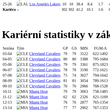
25-26
Los Angeles Lakers
10
10
38.4
8.4
1.7
Kariéra
--
302
302
41.2
10.1
1.6
Kariérní statistiky v zá
Sezóna
Tým
GP
GS
MIN
FGM-A
03-04
Cleveland Cavaliers
79
79
3122
622-1492
04-05
Cleveland Cavaliers
80
80
3388
795-1684
05-06
Cleveland Cavaliers
79
79
3361
875-1823
06-07
Cleveland Cavaliers
78
78
3190
772-1621
07-08
Cleveland Cavaliers
75
74
3027
794-1642
08-09
Cleveland Cavaliers
81
81
3054
789-1613
09-10
Cleveland Cavaliers
76
76
2966
768-1528
10-11
Miami Heat
79
79
3063
758-1485
11-12
Miami Heat
62
62
2326
621-1169
12-13
Miami Heat
76
76
2877
765-1354
13-14
Miami Heat
77
77
2902
767-1353