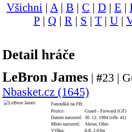
Všichni
|
A
|
B
|
C
|
D
|
E
|
P
|
Q
|
R
|
S
|
T
|
U
|
Detail hráče
LeBron James
|
#
23 | G
Nbasket.cz (1645)
Fanoušků na FB:
Pozice:
Guard - Forward (GF)
Datum narození:
30. 12. 1984 (věk: 41)
Místo narození:
Akron, Ohio
Výška:
6-8, 2.03m