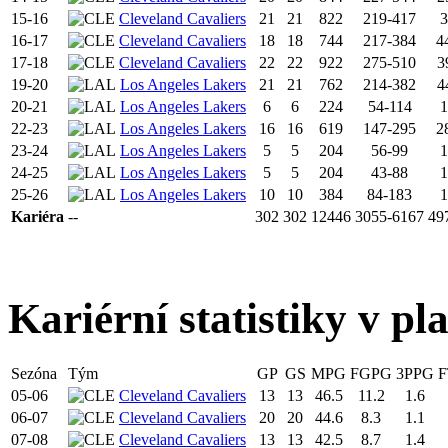
15-16
Cleveland Cavaliers
21
21
822
219-417
3
16-17
Cleveland Cavaliers
18
18
744
217-384
4
17-18
Cleveland Cavaliers
22
22
922
275-510
3
19-20
Los Angeles Lakers
21
21
762
214-382
4
20-21
Los Angeles Lakers
6
6
224
54-114
1
22-23
Los Angeles Lakers
16
16
619
147-295
2
23-24
Los Angeles Lakers
5
5
204
56-99
1
24-25
Los Angeles Lakers
5
5
204
43-88
1
25-26
Los Angeles Lakers
10
10
384
84-183
1
Kariéra
--
302
302
12446
3055-6167
49
Kariérní statistiky v pl
Sezóna
Tým
GP
GS
MPG
FGPG
3PPG
F
05-06
Cleveland Cavaliers
13
13
46.5
11.2
1.6
06-07
Cleveland Cavaliers
20
20
44.6
8.3
1.1
07-08
Cleveland Cavaliers
13
13
42.5
8.7
1.4