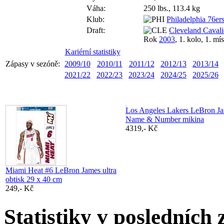
Váha:
250 lbs., 113.4 kg
Klub:
Philadelphia 76er
Draft:
Cleveland Cavali
Rok
2003
, 1. kolo, 1. mí
Kariérní statistiky
Zápasy v sezóně:
2009/10
2010/11
2011/12
2012/13
2013/14
2021/22
2022/23
2023/24
2024/25
2025/26
Los Angeles Lakers LeBron Ja
Name & Number mikina
4319,- Kč
Miami Heat #6 LeBron James ultra
obtisk 29 x 40 cm
249,- Kč
Statistiky v posledních