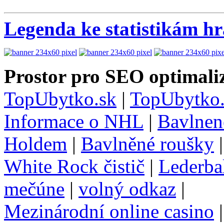
Legenda ke statistikám h
Prostor pro SEO optimaliz
TopUbytko.sk
|
TopUbytko.
Informace o NHL
|
Bavlnen
Holdem
|
Bavlněné roušky
White Rock čistič
|
Lederba
mečúne
|
volný odkaz
|
Mezinárodní online casino