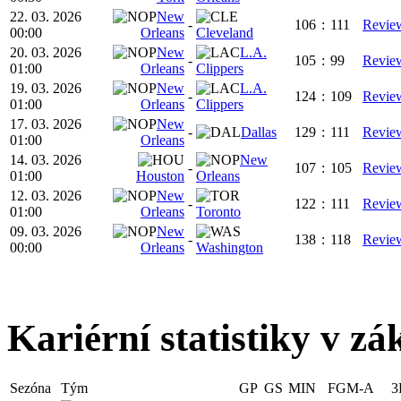
22. 03. 2026
New
-
106
:
111
Revie
00:00
Orleans
Cleveland
20. 03. 2026
New
L.A.
-
105
:
99
Revie
01:00
Orleans
Clippers
19. 03. 2026
New
L.A.
-
124
:
109
Revie
01:00
Orleans
Clippers
17. 03. 2026
New
-
Dallas
129
:
111
Revie
01:00
Orleans
14. 03. 2026
New
-
107
:
105
Revie
01:00
Houston
Orleans
12. 03. 2026
New
-
122
:
111
Revie
01:00
Orleans
Toronto
09. 03. 2026
New
-
138
:
118
Revie
00:00
Orleans
Washington
Kariérní statistiky v zá
Sezóna
Tým
GP
GS
MIN
FGM-A
3