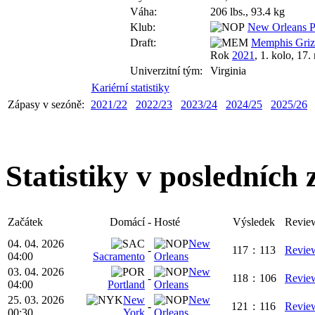
Váha:
206 lbs., 93.4 kg
Klub:
New Orleans P
Draft:
Memphis Grizz
Rok
2021
, 1. kolo, 17.
Univerzitní tým:
Virginia
Kariérní statistiky
Zápasy v sezóně:
2021/22
2022/23
2023/24
2024/25
2025/26
Statistiky v posledních
Začátek
Domácí
-
Hosté
Výsledek
Revie
04. 04. 2026
New
-
117
:
113
Revie
04:00
Sacramento
Orleans
03. 04. 2026
New
-
118
:
106
Revie
04:00
Portland
Orleans
25. 03. 2026
New
New
-
121
:
116
Revie
00:30
York
Orleans