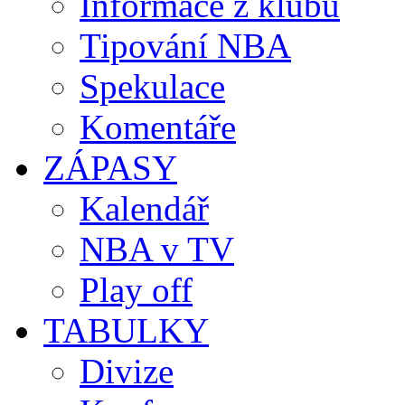
Informace z klubů
Tipování NBA
Spekulace
Komentáře
ZÁPASY
Kalendář
NBA v TV
Play off
TABULKY
Divize