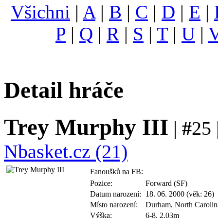
Všichni
|
A
|
B
|
C
|
D
|
E
|
P
|
Q
|
R
|
S
|
T
|
U
|
Detail hráče
Trey Murphy III
|
#
25 
Nbasket.cz (21)
Fanoušků na FB:
Pozice:
Forward (SF)
Datum narození:
18. 06. 2000 (věk: 26)
Místo narození:
Durham, North Carolin
Výška:
6-8, 2.03m