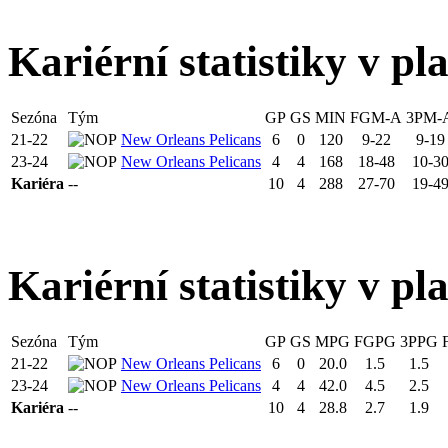
Kariérní statistiky v pl
Sezóna
Tým
GP
GS
MIN
FGM-A
3PM-
21-22
New Orleans Pelicans
6
0
120
9-22
9-19
23-24
New Orleans Pelicans
4
4
168
18-48
10-3
Kariéra
--
10
4
288
27-70
19-4
Kariérní statistiky v pl
Sezóna
Tým
GP
GS
MPG
FGPG
3PPG
21-22
New Orleans Pelicans
6
0
20.0
1.5
1.5
23-24
New Orleans Pelicans
4
4
42.0
4.5
2.5
Kariéra
--
10
4
28.8
2.7
1.9