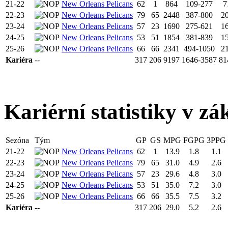
21-22
New Orleans Pelicans
62
1
864
109-277
7
22-23
New Orleans Pelicans
79
65
2448
387-800
2
23-24
New Orleans Pelicans
57
23
1690
275-621
1
24-25
New Orleans Pelicans
53
51
1854
381-839
1
25-26
New Orleans Pelicans
66
66
2341
494-1050
2
Kariéra
--
317
206
9197
1646-3587
81
Kariérní statistiky v zá
Sezóna
Tým
GP
GS
MPG
FGPG
3PPG
21-22
New Orleans Pelicans
62
1
13.9
1.8
1.1
22-23
New Orleans Pelicans
79
65
31.0
4.9
2.6
23-24
New Orleans Pelicans
57
23
29.6
4.8
3.0
24-25
New Orleans Pelicans
53
51
35.0
7.2
3.0
25-26
New Orleans Pelicans
66
66
35.5
7.5
3.2
Kariéra
--
317
206
29.0
5.2
2.6