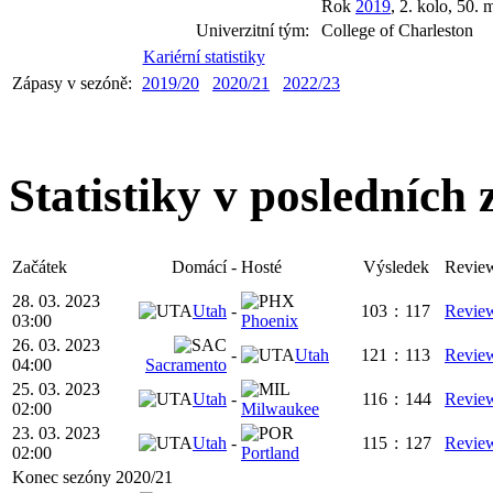
Rok
2019
, 2. kolo, 50. 
Univerzitní tým:
College of Charleston
Kariérní statistiky
Zápasy v sezóně:
2019/20
2020/21
2022/23
Statistiky v posledních
Začátek
Domácí
-
Hosté
Výsledek
Revie
28. 03. 2023
Utah
-
103
:
117
Revie
03:00
Phoenix
26. 03. 2023
-
Utah
121
:
113
Revie
04:00
Sacramento
25. 03. 2023
Utah
-
116
:
144
Revie
02:00
Milwaukee
23. 03. 2023
Utah
-
115
:
127
Revie
02:00
Portland
Konec sezóny 2020/21