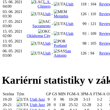
15. 06. 2021
L.A.
-
Utah
118
:
104
Revie
04:00
Clippers
03. 06. 2021
Utah
-
126
:
110
Revie
03:30
Memphis
17. 05. 2021
-
Utah
99
:
121
Revie
03:00
Sacramento
15. 05. 2021
-
Utah
93
:
109
Revie
02:00
Oklahoma City
13. 05. 2021
Utah
-
98
:
105
Revie
03:30
Portland
06. 05. 2021
San
Utah
-
126
:
94
Revie
03:00
Antonio
Kariérní statistiky v zá
Sezóna
Tým
GP
GS
MIN
FGM-A
3PM-A
FTM-A
O
19-20
Utah Jazz
9
0
96
10-28
3-13
1-2
20-21
Utah Jazz
28
0
138
25-52
12-28
2-2