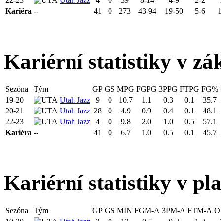
22-23
Utah Jazz
4
0
39
8-14
4-9
2-2
Kariéra
--
41
0
273
43-94
19-50
5-6
Kariérní statistiky v zá
Sezóna
Tým
GP
GS
MPG
FGPG
3PPG
FTPG
FG%
19-20
Utah Jazz
9
0
10.7
1.1
0.3
0.1
35.7
20-21
Utah Jazz
28
0
4.9
0.9
0.4
0.1
48.1
22-23
Utah Jazz
4
0
9.8
2.0
1.0
0.5
57.1
Kariéra
--
41
0
6.7
1.0
0.5
0.1
45.7
Kariérní statistiky v pl
Sezóna
Tým
GP
GS
MIN
FGM-A
3PM-A
FTM-A
O