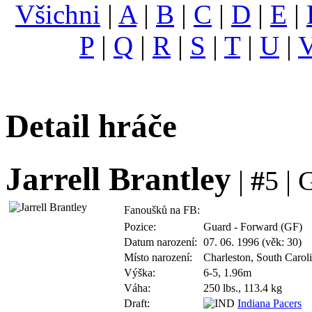
Všichni
|
A
|
B
|
C
|
D
|
E
|
P
|
Q
|
R
|
S
|
T
|
U
|
Detail hráče
Jarrell Brantley
|
#
5 | 
Fanoušků na FB:
Pozice:
Guard - Forward (GF)
Datum narození:
07. 06. 1996 (věk: 30)
Místo narození:
Charleston, South Carol
Výška:
6-5, 1.96m
Váha:
250 lbs., 113.4 kg
Draft:
Indiana Pacers