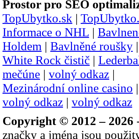
Prostor pro SEO optimaliz
TopUbytko.sk
|
TopUbytko.
Informace o NHL
|
Bavlnen
Holdem
|
Bavlněné roušky
White Rock čistič
|
Lederba
mečúne
|
volný odkaz
|
Mezinárodní online casino
volný odkaz
|
volný odkaz
Copyright © 2012 – 2026
-
značky a jména jsou použity