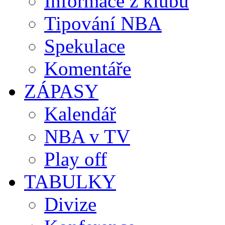
Informace z klubů
Tipování NBA
Spekulace
Komentáře
ZÁPASY
Kalendář
NBA v TV
Play off
TABULKY
Divize