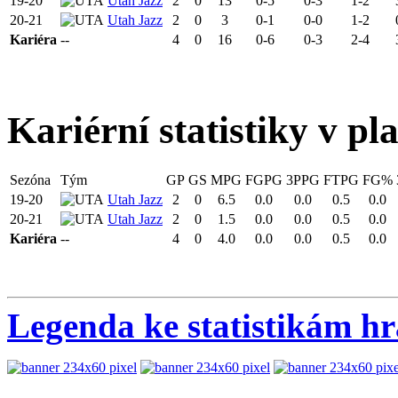
19-20
Utah Jazz
2
0
13
0-5
0-3
1-2
20-21
Utah Jazz
2
0
3
0-1
0-0
1-2
Kariéra
--
4
0
16
0-6
0-3
2-4
Kariérní statistiky v pl
Sezóna
Tým
GP
GS
MPG
FGPG
3PPG
FTPG
FG%
19-20
Utah Jazz
2
0
6.5
0.0
0.0
0.5
0.0
20-21
Utah Jazz
2
0
1.5
0.0
0.0
0.5
0.0
Kariéra
--
4
0
4.0
0.0
0.0
0.5
0.0
Legenda ke statistikám h