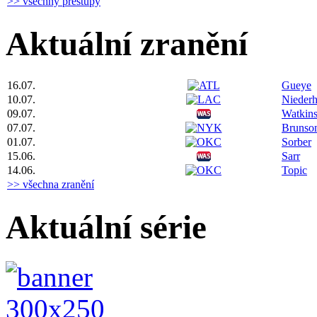
>> všechny přestupy
Aktuální zranění
16.07.
Gueye
10.07.
Niederh
09.07.
Watkin
07.07.
Brunso
01.07.
Sorber
15.06.
Sarr
14.06.
Topic
>> všechna zranění
Aktuální série