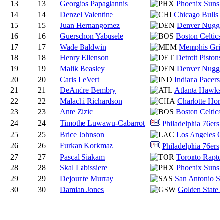
13
13
Georgios Papagiannis
Phoenix Suns
14
14
Denzel Valentine
Chicago Bulls
15
15
Juan Hernangomez
Denver Nugg
16
16
Guerschon Yabusele
Boston Celtic
17
17
Wade Baldwin
Memphis Griz
18
18
Henry Ellenson
Detroit Piston
19
19
Malik Beasley
Denver Nugg
20
20
Caris LeVert
Indiana Pacers
21
21
DeAndre Bembry
Atlanta Hawk
22
22
Malachi Richardson
Charlotte Hor
23
23
Ante Zizic
Boston Celtic
24
24
Timothe Luwawu-Cabarrot
Philadelphia 76ers
25
25
Brice Johnson
Los Angeles C
26
26
Furkan Korkmaz
Philadelphia 76ers
27
27
Pascal Siakam
Toronto Rapt
28
28
Skal Labissiere
Phoenix Suns
29
29
Dejounte Murray
San Antonio S
30
30
Damian Jones
Golden State