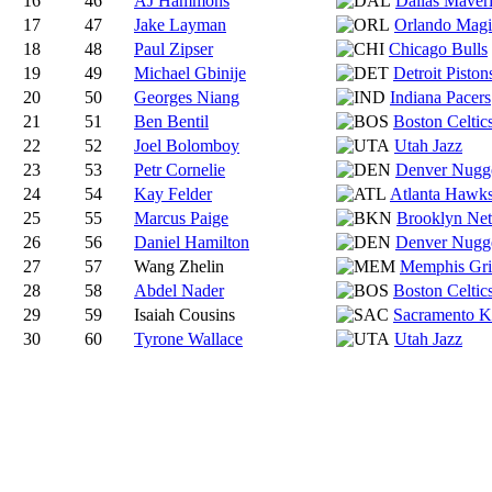
16
46
AJ Hammons
Dallas Maver
17
47
Jake Layman
Orlando Magi
18
48
Paul Zipser
Chicago Bulls
19
49
Michael Gbinije
Detroit Piston
20
50
Georges Niang
Indiana Pacers
21
51
Ben Bentil
Boston Celtic
22
52
Joel Bolomboy
Utah Jazz
23
53
Petr Cornelie
Denver Nugg
24
54
Kay Felder
Atlanta Hawk
25
55
Marcus Paige
Brooklyn Net
26
56
Daniel Hamilton
Denver Nugg
27
57
Wang Zhelin
Memphis Griz
28
58
Abdel Nader
Boston Celtic
29
59
Isaiah Cousins
Sacramento K
30
60
Tyrone Wallace
Utah Jazz