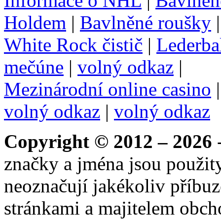
Informace o NHL
|
Bavlnen
Holdem
|
Bavlněné roušky
White Rock čistič
|
Lederba
mečúne
|
volný odkaz
|
Mezinárodní online casino
volný odkaz
|
volný odkaz
Copyright © 2012 – 2026
-
značky a jména jsou použity
neoznačují jakékoliv příbuz
stránkami a majitelem obch