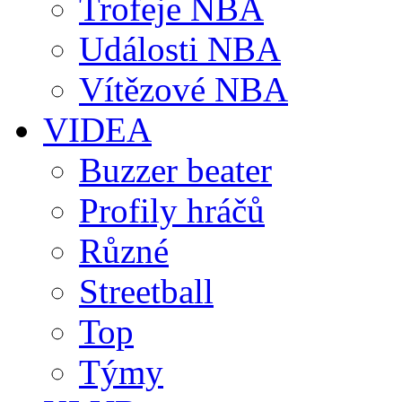
Trofeje NBA
Události NBA
Vítězové NBA
VIDEA
Buzzer beater
Profily hráčů
Různé
Streetball
Top
Týmy