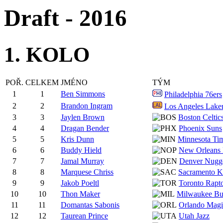
Draft - 2016
1. KOLO
POŘ.
CELKEM
JMÉNO
TÝM
1
1
Ben Simmons
Philadelphia 76ers
2
2
Brandon Ingram
Los Angeles Lake
3
3
Jaylen Brown
Boston Celtic
4
4
Dragan Bender
Phoenix Suns
5
5
Kris Dunn
Minnesota Ti
6
6
Buddy Hield
New Orleans 
7
7
Jamal Murray
Denver Nugg
8
8
Marquese Chriss
Sacramento K
9
9
Jakob Poeltl
Toronto Rapt
10
10
Thon Maker
Milwaukee Bu
11
11
Domantas Sabonis
Orlando Magi
12
12
Taurean Prince
Utah Jazz