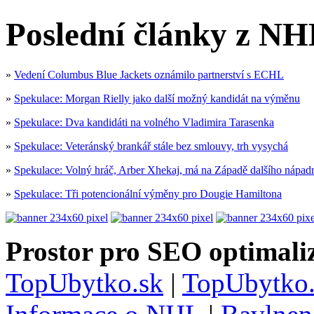
Poslední články z NH
»
Vedení Columbus Blue Jackets oznámilo partnerství s ECHL
»
Spekulace: Morgan Rielly jako další možný kandidát na výměnu
»
Spekulace: Dva kandidáti na volného Vladimira Tarasenka
»
Spekulace: Veteránský brankář stále bez smlouvy, trh vysychá
»
Spekulace: Volný hráč, Arber Xhekaj, má na Západě dalšího nápad
»
Spekulace: Tři potencionální výměny pro Dougie Hamiltona
Prostor pro SEO optimaliz
TopUbytko.sk
|
TopUbytko.