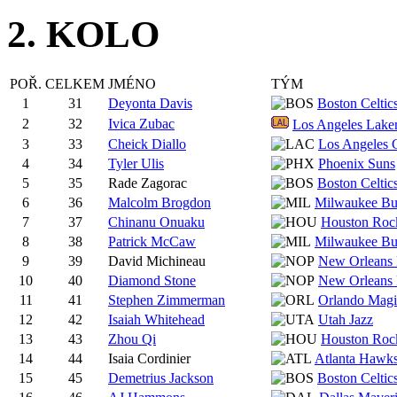
2. KOLO
POŘ.
CELKEM
JMÉNO
TÝM
1
31
Deyonta Davis
Boston Celtic
2
32
Ivica Zubac
Los Angeles Lake
3
33
Cheick Diallo
Los Angeles C
4
34
Tyler Ulis
Phoenix Suns
5
35
Rade Zagorac
Boston Celtic
6
36
Malcolm Brogdon
Milwaukee Bu
7
37
Chinanu Onuaku
Houston Roc
8
38
Patrick McCaw
Milwaukee Bu
9
39
David Michineau
New Orleans 
10
40
Diamond Stone
New Orleans 
11
41
Stephen Zimmerman
Orlando Magi
12
42
Isaiah Whitehead
Utah Jazz
13
43
Zhou Qi
Houston Roc
14
44
Isaia Cordinier
Atlanta Hawk
15
45
Demetrius Jackson
Boston Celtic