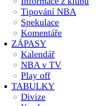
Informace z klubů
Tipování NBA
Spekulace
Komentáře
ZÁPASY
Kalendář
NBA v TV
Play off
TABULKY
Divize