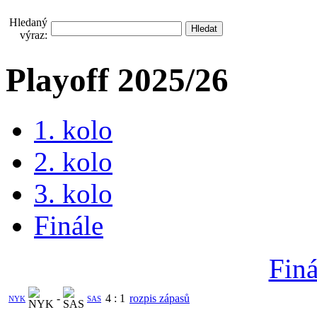
Hledaný
výraz:
Playoff 2025/26
1. kolo
2. kolo
3. kolo
Finále
Finá
-
4
:
1
rozpis zápasů
NYK
SAS