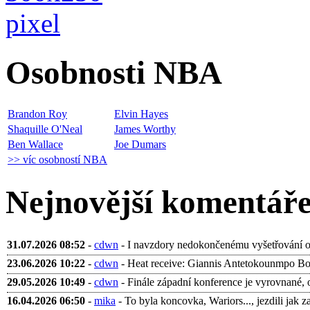
Osobnosti NBA
Brandon Roy
Elvin Hayes
Shaquille O'Neal
James Worthy
Ben Wallace
Joe Dumars
>> víc osobností NBA
Nejnovější komentář
31.07.2026 08:52
-
cdwn
- I navzdory nedokončenému vyšetřování ohl
23.06.2026 10:22
-
cdwn
- Heat receive: Giannis Antetokounmpo Bobb
29.05.2026 10:49
-
cdwn
- Finále západní konference je vyrovnané, 
16.04.2026 06:50
-
mika
- To byla koncovka, Wariors..., jezdili jak za 