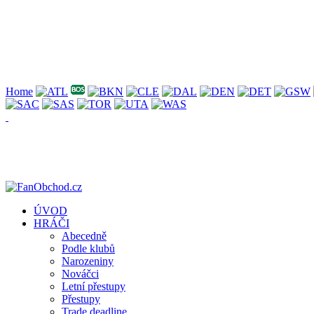
Home
ÚVOD
HRÁČI
Abecedně
Podle klubů
Narozeniny
Nováčci
Letní přestupy
Přestupy
Trade deadline