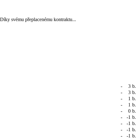
. Díky svému přeplacenému kontraktu...
-
3
b.
-
3
b.
-
1
b.
-
1
b.
-
0
b.
-
-1
b.
-
-1
b.
-
-1
b.
-
-1
b.