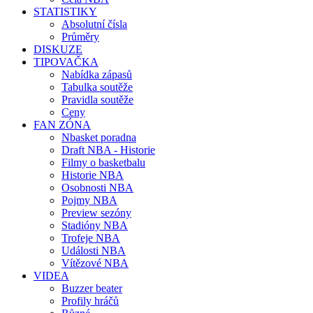
STATISTIKY
Absolutní čísla
Průměry
DISKUZE
TIPOVAČKA
Nabídka zápasů
Tabulka soutěže
Pravidla soutěže
Ceny
FAN ZÓNA
Nbasket poradna
Draft NBA - Historie
Filmy o basketbalu
Historie NBA
Osobnosti NBA
Pojmy NBA
Preview sezóny
Stadióny NBA
Trofeje NBA
Události NBA
Vítězové NBA
VIDEA
Buzzer beater
Profily hráčů