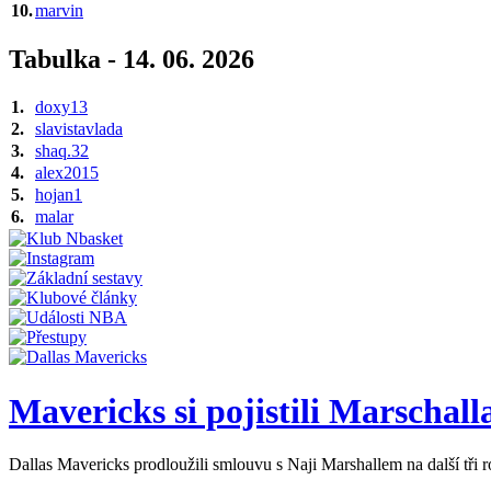
10.
marvin
Tabulka - 14. 06. 2026
1.
doxy13
2.
slavistavlada
3.
shaq.32
4.
alex2015
5.
hojan1
6.
malar
Mavericks si pojistili Marschalla 
Dallas Mavericks prodloužili smlouvu s Naji Marshallem na další tři 