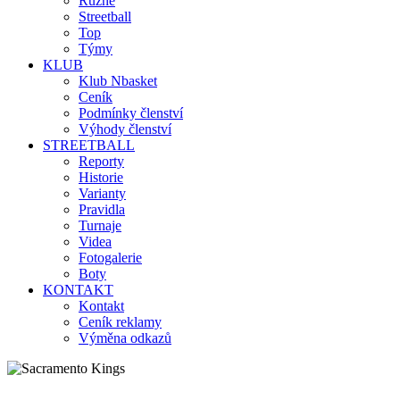
Různé
Streetball
Top
Týmy
KLUB
Klub Nbasket
Ceník
Podmínky členství
Výhody členství
STREETBALL
Reporty
Historie
Varianty
Pravidla
Turnaje
Videa
Fotogalerie
Boty
KONTAKT
Kontakt
Ceník reklamy
Výměna odkazů