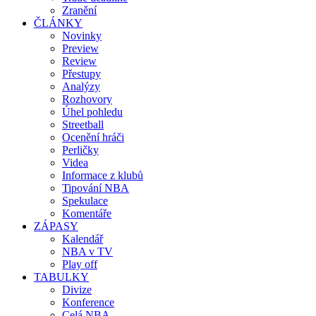
Zranění
ČLÁNKY
Novinky
Preview
Review
Přestupy
Analýzy
Rozhovory
Úhel pohledu
Streetball
Ocenění hráči
Perličky
Videa
Informace z klubů
Tipování NBA
Spekulace
Komentáře
ZÁPASY
Kalendář
NBA v TV
Play off
TABULKY
Divize
Konference
Celá NBA