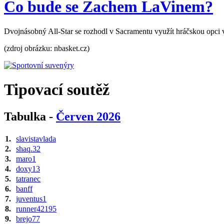
Co bude se Zachem LaVinem?
Dvojnásobný All-Star se rozhodl v Sacramentu využít hráčskou opci v
(zdroj obrázku: nbasket.cz)
Tipovací soutěž
Tabulka -
Červen 2026
1.
slavistavlada
2.
shaq.32
3.
maro1
4.
doxy13
5.
tatranec
6.
banff
7.
juventus1
8.
runner42195
9.
brejo77