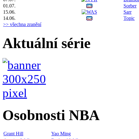
01.07.
Sorber
15.06.
Sarr
14.06.
Topic
>> všechna zranění
Aktuální série
Osobnosti NBA
Grant Hill
Yao Ming