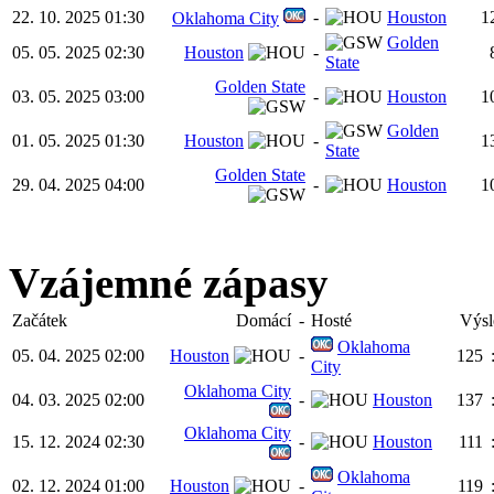
22. 10. 2025 01:30
-
Houston
1
Oklahoma City
Golden
05. 05. 2025 02:30
Houston
-
State
Golden State
03. 05. 2025 03:00
-
Houston
1
Golden
01. 05. 2025 01:30
Houston
-
1
State
Golden State
29. 04. 2025 04:00
-
Houston
1
Vzájemné zápasy
Začátek
Domácí
-
Hosté
Výsl
Oklahoma
05. 04. 2025 02:00
Houston
-
125
City
Oklahoma City
04. 03. 2025 02:00
-
Houston
137
Oklahoma City
15. 12. 2024 02:30
-
Houston
111
Oklahoma
02. 12. 2024 01:00
Houston
-
119