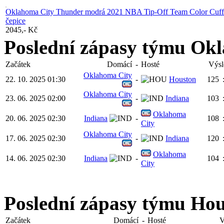
Oklahoma City Thunder modrá 2021 NBA Tip-Off Team Color Cuff
čepice
2045,- Kč
Poslední zápasy týmu Ok
Začátek
Domácí
-
Hosté
Výsl
Oklahoma City
22. 10. 2025 01:30
-
Houston
125
Oklahoma City
23. 06. 2025 02:00
-
Indiana
103
Oklahoma
20. 06. 2025 02:30
Indiana
-
108
City
Oklahoma City
17. 06. 2025 02:30
-
Indiana
120
Oklahoma
14. 06. 2025 02:30
Indiana
-
104
City
Poslední zápasy týmu Hou
Začátek
Domácí
-
Hosté
V