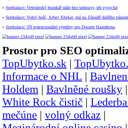
»
Spekulace: Veteránský brankář stále bez smlouvy, trh vysychá
»
Spekulace: Volný hráč, Arber Xhekaj, má na Západě dalšího nápad
»
Spekulace: Tři potencionální výměny pro Dougie Hamiltona
Prostor pro SEO optimaliz
TopUbytko.sk
|
TopUbytko.
Informace o NHL
|
Bavlnen
Holdem
|
Bavlněné roušky
White Rock čistič
|
Lederba
mečúne
|
volný odkaz
|
Mezinárodní online casino