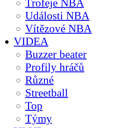
Trofeje NBA
Události NBA
Vítězové NBA
VIDEA
Buzzer beater
Profily hráčů
Různé
Streetball
Top
Týmy