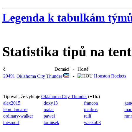
Legenda k tabulkám tým
Statistika tipů na ten
č.
Domácí
-
Hosté
20491
-
Houston Rockets
Oklahoma City Thunder
Tipovali, že vyhraje
Oklahoma City Thunder
(
+1b.
)
alex2015
doxy13
francoa
gan
leon_lamarre
malar
markos
mar
ordinary-walker
pawel
raili
run
thesmurf
tomiisek
wasko03