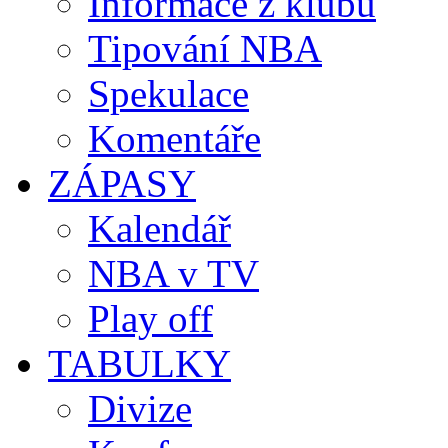
Informace z klubů
Tipování NBA
Spekulace
Komentáře
ZÁPASY
Kalendář
NBA v TV
Play off
TABULKY
Divize