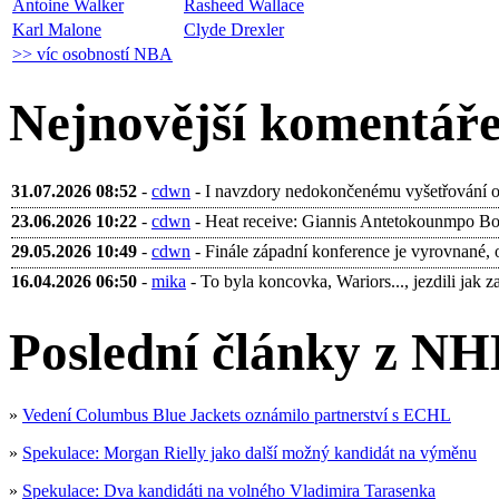
Antoine Walker
Rasheed Wallace
Karl Malone
Clyde Drexler
>> víc osobností NBA
Nejnovější komentář
31.07.2026 08:52
-
cdwn
- I navzdory nedokončenému vyšetřování ohl
23.06.2026 10:22
-
cdwn
- Heat receive: Giannis Antetokounmpo Bobb
29.05.2026 10:49
-
cdwn
- Finále západní konference je vyrovnané, 
16.04.2026 06:50
-
mika
- To byla koncovka, Wariors..., jezdili jak za 
Poslední články z NH
»
Vedení Columbus Blue Jackets oznámilo partnerství s ECHL
»
Spekulace: Morgan Rielly jako další možný kandidát na výměnu
»
Spekulace: Dva kandidáti na volného Vladimira Tarasenka