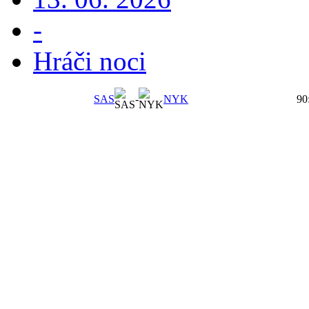
-
Hráči noci
SAS
-
NYK
90