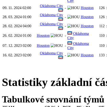
City
Oklahoma City
09. 11. 2024 02:00
-
Houston
126
Oklahoma City
28. 03. 2024 01:00
-
Houston
126
Oklahoma City
28. 02. 2024 04:00
-
Houston
112
Oklahoma
26. 02. 2024 01:00
Houston
-
110
City
Oklahoma
07. 12. 2023 02:00
Houston
-
110
City
Oklahoma City
16. 02. 2023 02:00
-
Houston
133
Statistiky základní čá
Tabulkové srovnání týmů