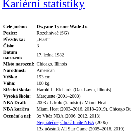
Kariérní statistiky
Celé jméno:
Dwyane Tyrone Wade Jr.
Pozice:
Rozehrávač (SG)
Přezdívka:
„Flash“
Číslo:
3
Datum
17. ledna 1982
narození:
Místo narození:
Chicago, Illinois
Národnost:
Američan
Výška:
193 cm
Váha:
100 kg
Střední škola:
Harold L. Richards (Oak Lawn, Illinois)
Vysoká škola:
Marquette (2001–2003)
NBA Draft:
2003 / 1. kolo (5. místo) / Miami Heat
NBA kariéra
Miami Heat (2003–2016, 2018–2019), Chicago Bul
Ocenění a nej:
3x Vítěz NBA (2006, 2012, 2013)
Nejužitečnější hráč finále NBA
(2006)
13x účastník All Star Game (2005–2016, 2019)