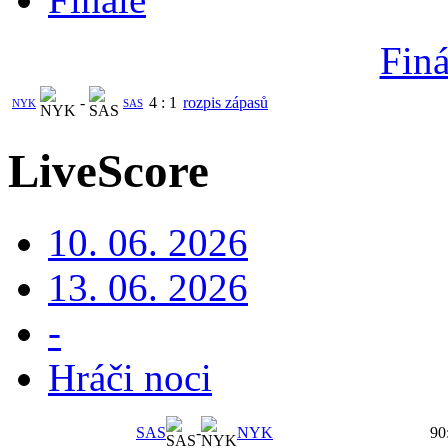
Finá
-
4
:
1
rozpis zápasů
NYK
SAS
LiveScore
10. 06. 2026
13. 06. 2026
-
Hráči noci
SAS
-
NYK
90