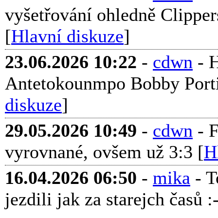
vyšetřování ohledně Clippers
[
Hlavní diskuze
]
23.06.2026 10:22
-
cdwn
- H
Antetokounmpo Bobby Portis 
diskuze
]
29.05.2026 10:49
-
cdwn
- F
vyrovnané, ovšem už 3:3 [
H
16.04.2026 06:50
-
mika
- T
jezdili jak za starejch časů :-