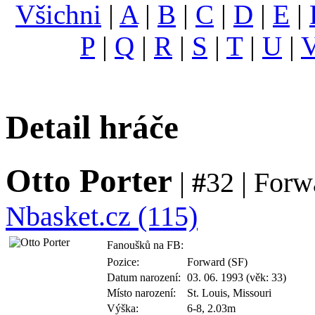
Všichni
|
A
|
B
|
C
|
D
|
E
|
P
|
Q
|
R
|
S
|
T
|
U
|
Detail hráče
Otto Porter
|
#
32 | Forw
Nbasket.cz (115)
Fanoušků na FB:
Pozice:
Forward (SF)
Datum narození:
03. 06. 1993 (věk: 33)
Místo narození:
St. Louis, Missouri
Výška:
6-8, 2.03m