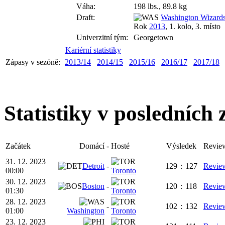
Váha:
198 lbs., 89.8 kg
Draft:
Washington Wizard
Rok
2013
, 1. kolo, 3. místo
Univerzitní tým:
Georgetown
Kariérní statistiky
Zápasy v sezóně:
2013/14
2014/15
2015/16
2016/17
2017/18
Statistiky v posledních
Začátek
Domácí
-
Hosté
Výsledek
Revie
31. 12. 2023
Detroit
-
129
:
127
Revie
00:00
Toronto
30. 12. 2023
Boston
-
120
:
118
Revie
01:30
Toronto
28. 12. 2023
-
102
:
132
Revie
01:00
Washington
Toronto
23. 12. 2023