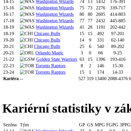
14-15
Washington Wizards
74
13
1432
176-391
15-16
Washington Wizards
75
73
2276
339-717
16-17
Washington Wizards
80
80
2605
414-803
17-18
Washington Wizards
77
77
2432
445-885
18-19
Washington Wizards
41
28
1191
202-442
18-19
Chicago Bulls
15
15
492
97-201
19-20
Chicago Bulls
14
9
331
62-140
20-21
Chicago Bulls
25
6
540
89-202
20-21
Orlando Magic
3
0
66
9-25
21-22
Golden State Warriors
63
15
1396
193-416
22-23
Toronto Raptors
8
2
146
15-30
23-24
Toronto Raptors
15
1
174
14-33
Kariéra
--
527
319
13400
2088-4376
Kariérní statistiky v zá
Sezóna
Tým
GP
GS
MPG
FGPG
3PPG