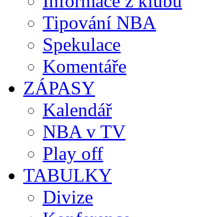
Informace z klubů
Tipování NBA
Spekulace
Komentáře
ZÁPASY
Kalendář
NBA v TV
Play off
TABULKY
Divize