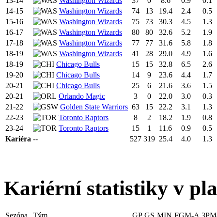
13-14
Washington Wizards
37
0
8.6
0.9
0.1
14-15
Washington Wizards
74
13
19.4
2.4
0.5
15-16
Washington Wizards
75
73
30.3
4.5
1.3
16-17
Washington Wizards
80
80
32.6
5.2
1.9
17-18
Washington Wizards
77
77
31.6
5.8
1.8
18-19
Washington Wizards
41
28
29.0
4.9
1.6
18-19
Chicago Bulls
15
15
32.8
6.5
2.6
19-20
Chicago Bulls
14
9
23.6
4.4
1.7
20-21
Chicago Bulls
25
6
21.6
3.6
1.5
20-21
Orlando Magic
3
0
22.0
3.0
0.3
21-22
Golden State Warriors
63
15
22.2
3.1
1.3
22-23
Toronto Raptors
8
2
18.2
1.9
0.8
23-24
Toronto Raptors
15
1
11.6
0.9
0.5
Kariéra
--
527
319
25.4
4.0
1.3
Kariérní statistiky v pl
Sezóna
Tým
GP
GS
MIN
FGM-A
3PM