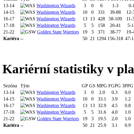
13-14
Washington Wizards
3
0
6
1-3
0-
14-15
Washington Wizards
10
0
331
39-88
12-
16-17
Washington Wizards
13
13
428
58-109
11-
17-18
Washington Wizards
5
5
158
20-41
5-1
21-22
Golden State Warriors
19
3
371
38-77
19-
Kariéra
--
50
21
1294
156-318
47-1
Kariérní statistiky v pl
Sezóna
Tým
GP
GS
MPG
FGPG
3PPG
13-14
Washington Wizards
3
0
2.0
0.3
0.0
14-15
Washington Wizards
10
0
33.1
3.9
1.2
16-17
Washington Wizards
13
13
32.9
4.5
0.8
17-18
Washington Wizards
5
5
31.6
4.0
1.0
21-22
Golden State Warriors
19
3
19.5
2.0
1.0
Kariéra
--
50
21
25.9
3.1
0.9