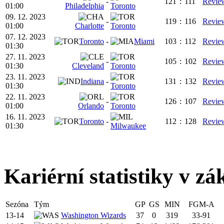
-
121
:
111
Revie
01:00
Philadelphia
Toronto
09. 12. 2023
-
119
:
116
Revie
01:00
Charlotte
Toronto
07. 12. 2023
Toronto
-
Miami
103
:
112
Revie
01:30
27. 11. 2023
-
105
:
102
Revie
01:30
Cleveland
Toronto
23. 11. 2023
Indiana
-
131
:
132
Revie
01:30
Toronto
22. 11. 2023
-
126
:
107
Revie
01:00
Orlando
Toronto
16. 11. 2023
Toronto
-
112
:
128
Revie
01:30
Milwaukee
Kariérní statistiky v zá
Sezóna
Tým
GP
GS
MIN
FGM-A
13-14
Washington Wizards
37
0
319
33-91