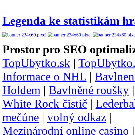
Legenda ke statistikám h
Prostor pro SEO optimaliz
TopUbytko.sk
|
TopUbytko.
Informace o NHL
|
Bavlnen
Holdem
|
Bavlněné roušky
White Rock čistič
|
Lederba
mečúne
|
volný odkaz
|
Mezinárodní online casino