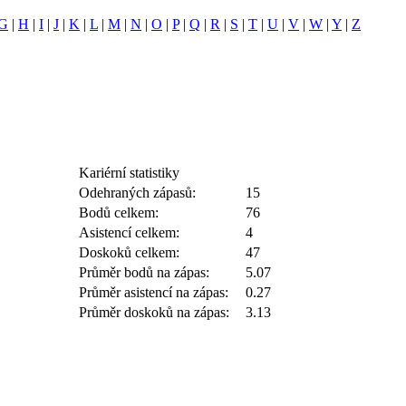
G
|
H
|
I
|
J
|
K
|
L
|
M
|
N
|
O
|
P
|
Q
|
R
|
S
|
T
|
U
|
V
|
W
|
Y
|
Z
Kariérní statistiky
Odehraných zápasů:
15
Bodů celkem:
76
Asistencí celkem:
4
Doskoků celkem:
47
Průměr bodů na zápas:
5.07
Průměr asistencí na zápas:
0.27
Průměr doskoků na zápas:
3.13