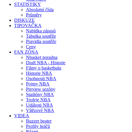
STATISTIKY
Absolutní čísla
Průměry
DISKUZE
TIPOVAČKA
Nabídka zápasů
Tabulka soutěže
Pravidla soutěže
Ceny
FAN ZÓNA
Nbasket poradna
Draft NBA - Historie
Filmy o basketbalu
Historie NBA
Osobnosti NBA
Pojmy NBA
Preview sezóny
Stadióny NBA
Trofeje NBA
Události NBA
Vítězové NBA
VIDEA
Buzzer beater
Profily hráčů
Různé