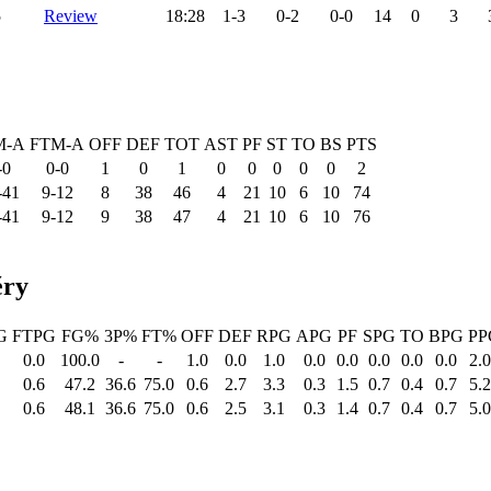
5
Review
18:28
1-3
0-2
0-0
14
0
3
M-A
FTM-A
OFF
DEF
TOT
AST
PF
ST
TO
BS
PTS
-0
0-0
1
0
1
0
0
0
0
0
2
-41
9-12
8
38
46
4
21
10
6
10
74
-41
9-12
9
38
47
4
21
10
6
10
76
ěry
G
FTPG
FG%
3P%
FT%
OFF
DEF
RPG
APG
PF
SPG
TO
BPG
PP
0.0
100.0
-
-
1.0
0.0
1.0
0.0
0.0
0.0
0.0
0.0
2.
0.6
47.2
36.6
75.0
0.6
2.7
3.3
0.3
1.5
0.7
0.4
0.7
5.
0.6
48.1
36.6
75.0
0.6
2.5
3.1
0.3
1.4
0.7
0.4
0.7
5.