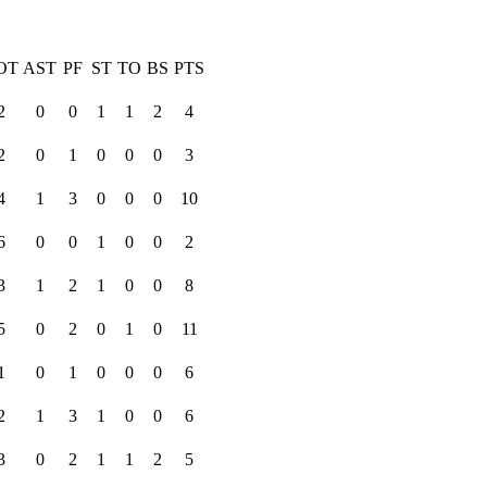
OT
AST
PF
ST
TO
BS
PTS
2
0
0
1
1
2
4
2
0
1
0
0
0
3
4
1
3
0
0
0
10
6
0
0
1
0
0
2
3
1
2
1
0
0
8
5
0
2
0
1
0
11
1
0
1
0
0
0
6
2
1
3
1
0
0
6
3
0
2
1
1
2
5