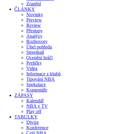
Zranění
ČLÁNKY
Novinky
Preview
Review
Přestupy
Analýzy
Rozhovory
Úhel pohledu
Streetball
Ocenění hráči
Perličky
Videa
Informace z klubů
Tipování NBA
Spekulace
Komentáře
ZÁPASY
Kalendář
NBA v TV
Play off
TABULKY
Divize
Konference
Celá NBA