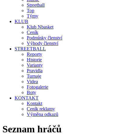
Streetball
Top
Týmy
KLUB
Klub Nbasket
Ceník
Podmínky členství
Výhody členství
STREETBALL
Reporty
Historie
Varianty
Pravidla
Turnaje
Videa
Fotogalerie
Boty
KONTAKT
Kontakt
Ceník reklamy
Výměna odkazů
Seznam hráčů