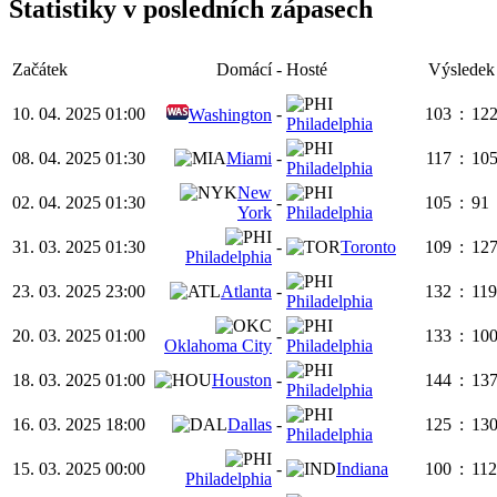
Statistiky v posledních zápasech
Začátek
Domácí
-
Hosté
Výsledek
10. 04. 2025 01:00
-
103
:
12
Washington
Philadelphia
08. 04. 2025 01:30
Miami
-
117
:
10
Philadelphia
New
02. 04. 2025 01:30
-
105
:
91
York
Philadelphia
31. 03. 2025 01:30
-
Toronto
109
:
12
Philadelphia
23. 03. 2025 23:00
Atlanta
-
132
:
119
Philadelphia
20. 03. 2025 01:00
-
133
:
10
Oklahoma City
Philadelphia
18. 03. 2025 01:00
Houston
-
144
:
13
Philadelphia
16. 03. 2025 18:00
Dallas
-
125
:
13
Philadelphia
15. 03. 2025 00:00
-
Indiana
100
:
112
Philadelphia