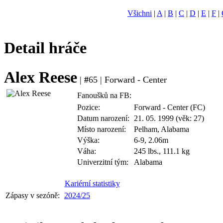
Všichni
|
A
|
B
|
C
|
D
|
E
|
F
|
Detail hráče
Alex Reese
|
#
65 | Forward - Center
Fanoušků na FB:
Pozice:
Forward - Center (FC)
Datum narození:
21. 05. 1999 (věk: 27)
Místo narození:
Pelham, Alabama
Výška:
6-9, 2.06m
Váha:
245 lbs., 111.1 kg
Univerzitní tým:
Alabama
Kariérní statistiky
Zápasy v sezóně:
2024/25