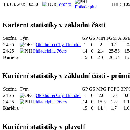
13. 03. 2025 00:30
Toronto
-
118
:
10
Philadelphia
Kariérní statistiky v základní části
Sezóna
Tým
GP
GS
MIN
FGM-A
3P
24-25
Oklahoma City Thunder
1
0
2
1-1
0
24-25
Philadelphia 76ers
14
0
214
25-53
15
Kariéra
--
15
0
216
26-54
15
Kariérní statistiky v základní části - prům
Sezóna
Tým
GP
GS
MPG
FGPG
3PP
24-25
Oklahoma City Thunder
1
0
2.0
1.0
0.0
24-25
Philadelphia 76ers
14
0
15.3
1.8
1.1
Kariéra
--
15
0
14.4
1.7
1.0
Kariérní statistiky v playoff