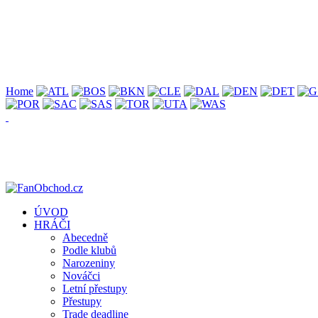
Home
ÚVOD
HRÁČI
Abecedně
Podle klubů
Narozeniny
Nováčci
Letní přestupy
Přestupy
Trade deadline