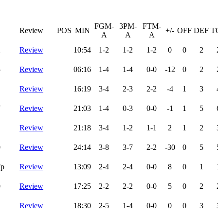
FGM-
3PM-
FTM-
Review
POS
MIN
+/-
OFF
DEF
T
A
A
A
2
Review
10:54
1-2
1-2
1-2
0
0
2
5
Review
06:16
1-4
1-4
0-0
-12
0
2
Review
16:19
3-4
2-3
2-2
-4
1
3
7
Review
21:03
1-4
0-3
0-0
-1
1
5
Review
21:18
3-4
1-2
1-1
2
1
2
0
Review
24:14
3-8
3-7
2-2
-30
0
5
7p
Review
13:09
2-4
2-4
0-0
8
0
1
0
Review
17:25
2-2
2-2
0-0
5
0
2
Review
18:30
2-5
1-4
0-0
0
0
3