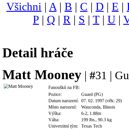
Všichni
|
A
|
B
|
C
|
D
|
E
|
P
|
Q
|
R
|
S
|
T
|
U
|
Detail hráče
Matt Mooney
|
#
31 | Gu
Fanoušků na FB:
Pozice:
Guard (PG)
Datum narození:
07. 02. 1997 (věk: 29)
Místo narození:
Wauconda, Illinois
Výška:
6-2, 1.88m
Váha:
199 lbs., 90.3 kg
Univerzitní tým:
Texas Tech