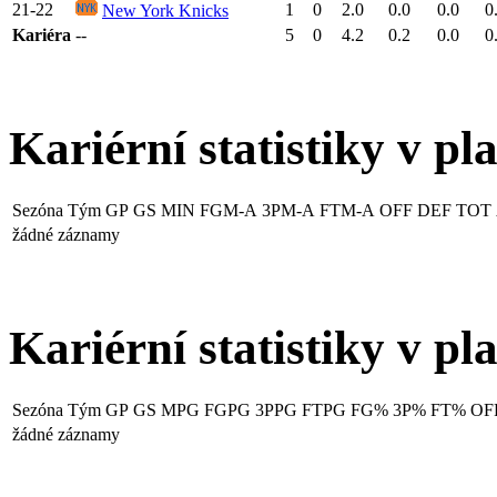
21-22
1
0
2.0
0.0
0.0
0
New York Knicks
Kariéra
--
5
0
4.2
0.2
0.0
0
Kariérní statistiky v pl
Sezóna
Tým
GP
GS
MIN
FGM-A
3PM-A
FTM-A
OFF
DEF
TOT
žádné záznamy
Kariérní statistiky v pl
Sezóna
Tým
GP
GS
MPG
FGPG
3PPG
FTPG
FG%
3P%
FT%
OF
žádné záznamy