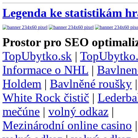
Legenda ke statistikám h
Prostor pro SEO optimaliz
TopUbytko.sk
|
TopUbytko.
Informace o NHL
|
Bavlnen
Holdem
|
Bavlněné roušky
White Rock čistič
|
Lederba
mečúne
|
volný odkaz
|
Mezinárodní online casino