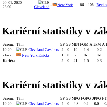
20. 01. 2020
-
86
:
106
Revie
New York
23:00
Cleveland
Kariérní statistiky v zá
Sezóna
Tým
GP
GS
MIN
FGM-A
3PM-A
19-20
Cleveland Cavaliers
4
0
19
1-4
0-2
21-22
1
0
2
0-1
0-1
New York Knicks
Kariéra
--
5
0
21
1-5
0-3
Kariérní statistiky v zá
Sezóna
Tým
GP
GS
MPG
FGPG
3PPG
FT
19-20
Cleveland Cavaliers
4
0
4.8
0.2
0.0
0