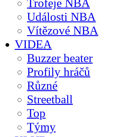
Trofeje NBA
Události NBA
Vítězové NBA
VIDEA
Buzzer beater
Profily hráčů
Různé
Streetball
Top
Týmy