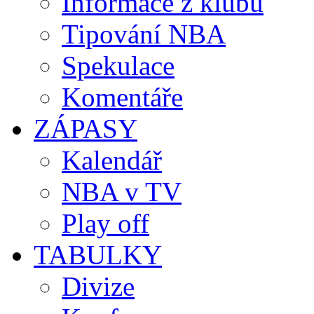
Informace z klubů
Tipování NBA
Spekulace
Komentáře
ZÁPASY
Kalendář
NBA v TV
Play off
TABULKY
Divize