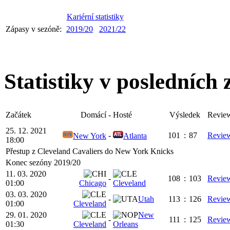
Kariérní statistiky
Zápasy v sezóně:
2019/20
2021/22
Statistiky v posledních
Začátek
Domácí
-
Hosté
Výsledek
Revie
25. 12. 2021
-
101
:
87
Revie
New York
Atlanta
18:00
Přestup z Cleveland Cavaliers do New York Knicks
Konec sezóny 2019/20
11. 03. 2020
-
108
:
103
Revie
01:00
Chicago
Cleveland
03. 03. 2020
-
Utah
113
:
126
Revie
01:00
Cleveland
29. 01. 2020
New
-
111
:
125
Revie
01:30
Cleveland
Orleans