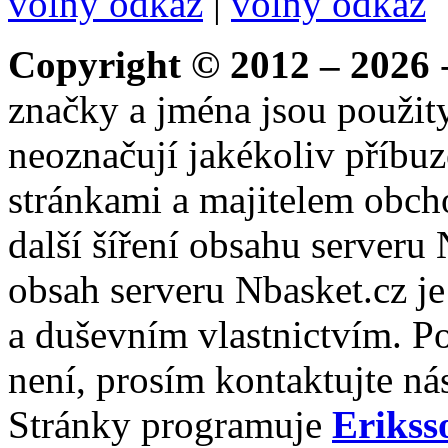
volný odkaz
|
volný odkaz
Copyright © 2012 – 2026
-
značky a jména jsou použity
neoznačují jakékoliv příbuz
stránkami a majitelem obch
další šíření obsahu serveru
obsah serveru Nbasket.cz j
a duševním vlastnictvím. P
není, prosím kontaktujte ná
Stránky programuje
Erikss