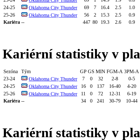
Oklahoma City Thunder
24-25
69
7
16.4
2.5
1.0
Oklahoma City Thunder
25-26
56
2
15.3
2.5
0.9
Oklahoma City Thunder
Kariéra
--
447
80
19.3
2.6
0.9
Kariérní statistiky v pl
Sezóna
Tým
GP
GS
MIN
FGM-A
3PM-A
23-24
7
0
32
2-8
0-5
Oklahoma City Thunder
24-25
16
0
137
16-40
4-20
Oklahoma City Thunder
25-26
11
0
72
12-31
6-19
Oklahoma City Thunder
Kariéra
--
34
0
241
30-79
10-44
Kariérní statistiky v pl