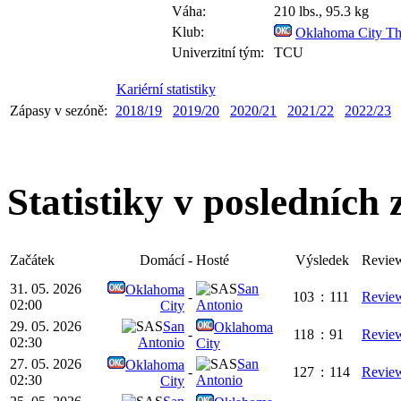
Váha:
210 lbs., 95.3 kg
Klub:
Oklahoma City T
Univerzitní tým:
TCU
Kariérní statistiky
Zápasy v sezóně:
2018/19
2019/20
2020/21
2021/22
2022/23
Statistiky v posledních
Začátek
Domácí
-
Hosté
Výsledek
Revie
31. 05. 2026
San
Oklahoma
-
103
:
111
Revie
02:00
Antonio
City
29. 05. 2026
San
Oklahoma
-
118
:
91
Revie
02:30
Antonio
City
27. 05. 2026
San
Oklahoma
-
127
:
114
Revie
02:30
Antonio
City