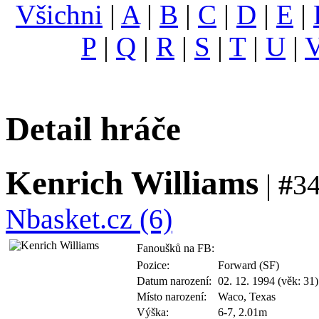
Všichni
|
A
|
B
|
C
|
D
|
E
|
P
|
Q
|
R
|
S
|
T
|
U
|
Detail hráče
Kenrich Williams
|
#
34
Nbasket.cz (6)
Fanoušků na FB:
Pozice:
Forward (SF)
Datum narození:
02. 12. 1994 (věk: 31)
Místo narození:
Waco, Texas
Výška:
6-7, 2.01m