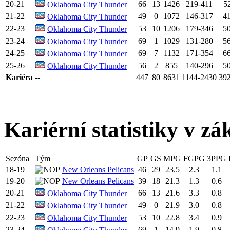
20-21
66
13
1426
219-411
5
Oklahoma City Thunder
21-22
49
0
1072
146-317
4
Oklahoma City Thunder
22-23
53
10
1206
179-346
5
Oklahoma City Thunder
23-24
69
1
1029
131-280
5
Oklahoma City Thunder
24-25
69
7
1132
171-354
6
Oklahoma City Thunder
25-26
56
2
855
140-296
5
Oklahoma City Thunder
Kariéra
--
447
80
8631
1144-2430
39
Kariérní statistiky v zá
Sezóna
Tým
GP
GS
MPG
FGPG
3PPG
18-19
New Orleans Pelicans
46
29
23.5
2.3
1.1
19-20
New Orleans Pelicans
39
18
21.3
1.3
0.6
20-21
66
13
21.6
3.3
0.8
Oklahoma City Thunder
21-22
49
0
21.9
3.0
0.8
Oklahoma City Thunder
22-23
53
10
22.8
3.4
0.9
Oklahoma City Thunder
23-24
69
1
14.9
1.9
0.8