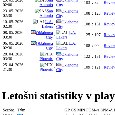
25. 05. 2026
San
Oklahoma
-
103
:
82
Revie
02:00
Antonio
City
23. 05. 2026
San
Oklahoma
-
108
:
123
Revie
02:30
Antonio
City
10. 05. 2026
L.A.
Oklahoma
-
108
:
131
Revie
02:30
Lakers
City
08. 05. 2026
L.A.
Oklahoma
-
125
:
107
Revie
03:30
Lakers
City
06. 05. 2026
L.A.
Oklahoma
-
108
:
90
Revie
02:30
Lakers
City
28. 04. 2026
Oklahoma
-
122
:
131
Revie
03:30
Phoenix
City
25. 04. 2026
Oklahoma
-
109
:
121
Revie
21:30
Phoenix
City
Letošní statistiky v play
Sezóna
Tým
GP
GS
MIN
FGM-A
3PM-A