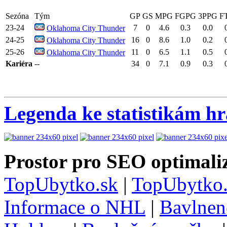
Sezóna
Tým
GP
GS
MPG
FGPG
3PPG
F
23-24
7
0
4.6
0.3
0.0
Oklahoma City Thunder
24-25
16
0
8.6
1.0
0.2
Oklahoma City Thunder
25-26
11
0
6.5
1.1
0.5
Oklahoma City Thunder
Kariéra
--
34
0
7.1
0.9
0.3
Legenda ke statistikám h
Prostor pro SEO optimaliz
TopUbytko.sk
|
TopUbytko.
Informace o NHL
|
Bavlnen