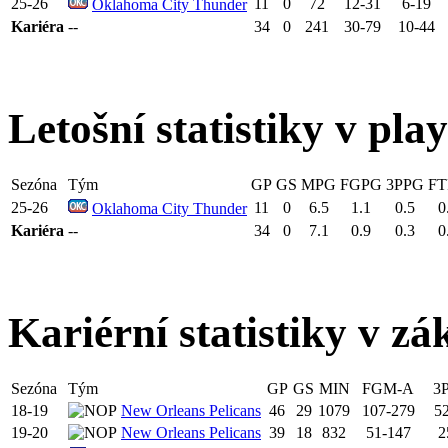
25-26
11
0
72
12-31
6-19
Oklahoma City Thunder
Kariéra
--
34
0
241
30-79
10-44
Letošní statistiky v pla
Sezóna
Tým
GP
GS
MPG
FGPG
3PPG
FT
25-26
11
0
6.5
1.1
0.5
0
Oklahoma City Thunder
Kariéra
--
34
0
7.1
0.9
0.3
0
Kariérní statistiky v zá
Sezóna
Tým
GP
GS
MIN
FGM-A
3
18-19
New Orleans Pelicans
46
29
1079
107-279
5
19-20
New Orleans Pelicans
39
18
832
51-147
2