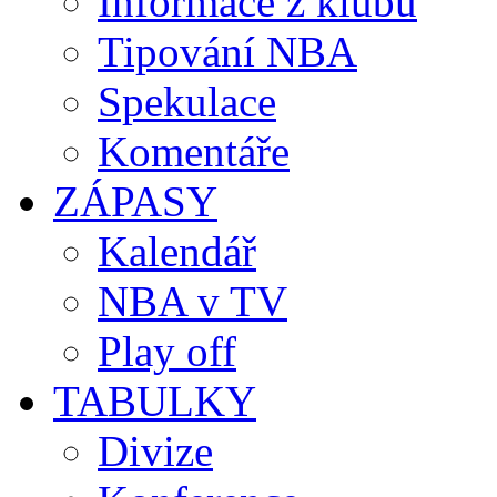
Informace z klubů
Tipování NBA
Spekulace
Komentáře
ZÁPASY
Kalendář
NBA v TV
Play off
TABULKY
Divize