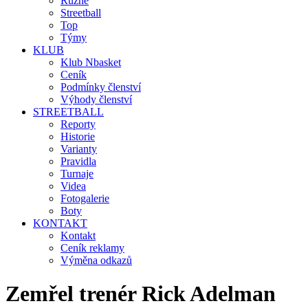
Různé
Streetball
Top
Týmy
KLUB
Klub Nbasket
Ceník
Podmínky členství
Výhody členství
STREETBALL
Reporty
Historie
Varianty
Pravidla
Turnaje
Videa
Fotogalerie
Boty
KONTAKT
Kontakt
Ceník reklamy
Výměna odkazů
Zemřel trenér Rick Adelman