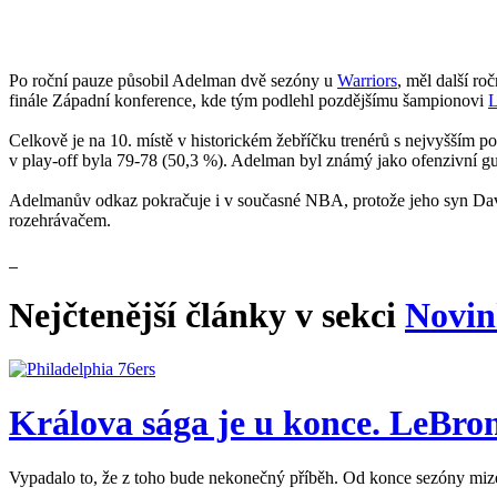
Po roční pauze působil Adelman dvě sezóny u
Warriors
, měl další ro
finále Západní konference, kde tým podlehl pozdějšímu šampionovi
L
Celkově je na 10. místě v historickém žebříčku trenérů s nejvyšším po
v play-off byla 79-78 (50,3 %). Adelman byl známý jako ofenzivní guru
Adelmanův odkaz pokračuje i v současné NBA, protože jeho syn Da
rozehrávačem.
Nejčtenější články v sekci
Novin
Králova sága je u konce. LeBron
Vypadalo to, že z toho bude nekonečný příběh. Od konce sezóny mize