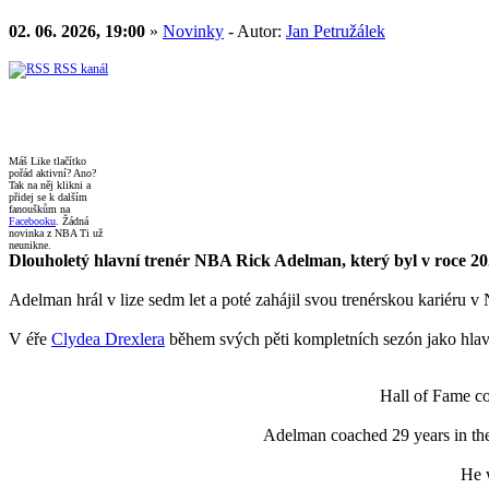
02. 06. 2026, 19:00
»
Novinky
- Autor:
Jan Petružálek
RSS kanál
Máš Like tlačítko
pořád aktivní? Ano?
Tak na něj klikni a
přidej se k dalším
fanouškům na
Facebooku
. Žádná
novinka z NBA Ti už
neunikne.
Dlouholetý hlavní trenér NBA Rick Adelman, který byl v roce 202
Adelman hrál v lize sedm let a poté zahájil svou trenérskou kariéru v
V éře
Clydea Drexlera
během svých pěti kompletních sezón jako hlavn
Hall of Fame co
Adelman coached 29 years in the
He 