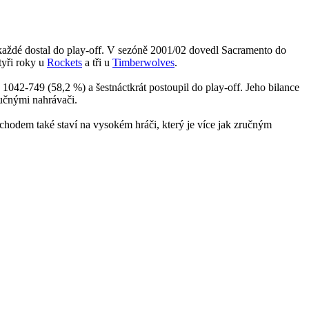
okaždé dostal do play-off. V sezóně 2001/02 dovedl Sacramento do
tyři roky u
Rockets
a tři u
Timberwolves
.
 1042-749 (58,2 %) a šestnáctkrát postoupil do play-off. Jeho bilance
ručnými nahrávači.
hodem také staví na vysokém hráči, který je více jak zručným