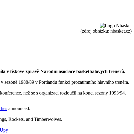
(zdroj obrázku: nbasket.cz)
ila v tiskové zprávě Národní asociace basketbalových trenérů.
zal v sezóně 1988/89 v Portlandu funkci prozatímního hlavního trenéra.
onference, než se s organizací rozloučil na konci sezóny 1993/94.
hes
announced.
ings, Rockets, and Timberwolves.
cUpy