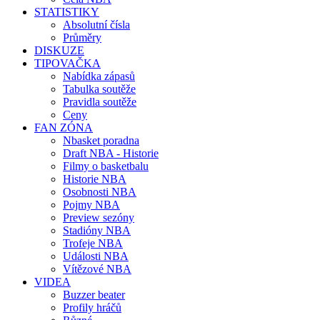
STATISTIKY
Absolutní čísla
Průměry
DISKUZE
TIPOVAČKA
Nabídka zápasů
Tabulka soutěže
Pravidla soutěže
Ceny
FAN ZÓNA
Nbasket poradna
Draft NBA - Historie
Filmy o basketbalu
Historie NBA
Osobnosti NBA
Pojmy NBA
Preview sezóny
Stadióny NBA
Trofeje NBA
Události NBA
Vítězové NBA
VIDEA
Buzzer beater
Profily hráčů