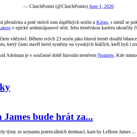
— ClutchPoints (@ClutchPoints)
June 1, 2026
ční přestávku a poté strávil osm úspěšných sezón u
Kings
, s nimiž se p
akers
v epické sedmizápasové sérii. Jeho trenérskou kariéru ukončily č
čtem vítězství. Během svých 23 sezón jako hlavní trenér dosáhl bilance
, který často stavěl herní systémy na vysokých hráčích, kteří byli i z
vid Adelman je v současné době hlavním trenérem
Nuggets
. Kde mimoc
ky
 James bude hrát za...
ly týmy ze seznamu potenciálních destinací, kam by LeBron James ...