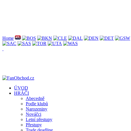
Home
ÚVOD
HRÁČI
Abecedně
Podle klubů
Narozeniny
Nováčci
Letní přestupy
Přestupy
Trade deadline