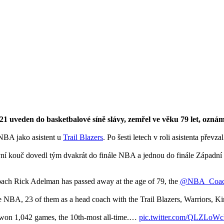
1 uveden do basketbalové síně slávy, zemřel ve věku 79 let, oznám
 NBA jako asistent u
Trail Blazers
. Po šesti letech v roli asistenta přev
í kouč dovedl tým dvakrát do finále NBA a jednou do finále Západní k
ach Rick Adelman has passed away at the age of 79, the
@NBA_Coac
 NBA, 23 of them as a head coach with the Trail Blazers, Warriors, K
won 1,042 games, the 10th-most all-time.…
pic.twitter.com/QLZLoW