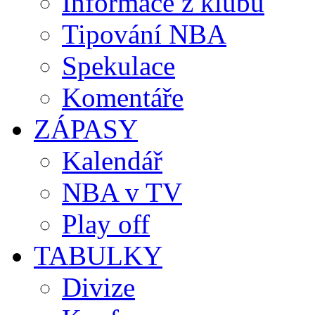
Informace z klubů
Tipování NBA
Spekulace
Komentáře
ZÁPASY
Kalendář
NBA v TV
Play off
TABULKY
Divize