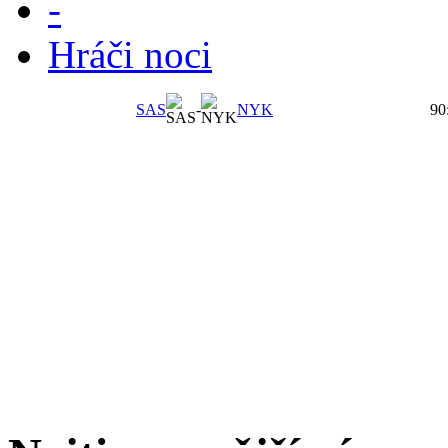
-
Hráči noci
SAS
-
NYK
90