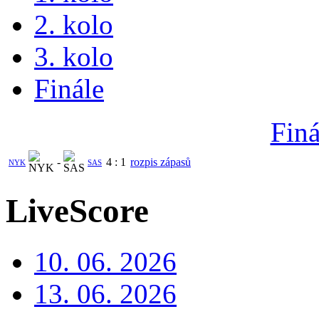
2. kolo
3. kolo
Finále
Finá
-
4
:
1
rozpis zápasů
NYK
SAS
LiveScore
10. 06. 2026
13. 06. 2026