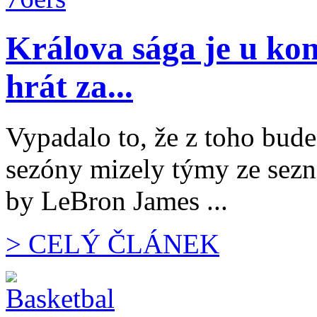
Králova sága je u ko
hrát za...
Vypadalo to, že z toho bud
sezóny mizely týmy ze sezn
by LeBron James ...
> CELÝ ČLÁNEK