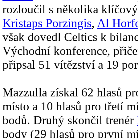
rozloučil s několika klíčov
Kristaps Porzingis
,
Al Horf
však dovedl Celtics k bilan
Východní konference, přič
připsal 51 vítězství a 19 po
Mazzulla získal 62 hlasů pr
místo a 10 hlasů pro třetí 
bodů. Druhý skončil trenér
body (29 hlasů pro první mís