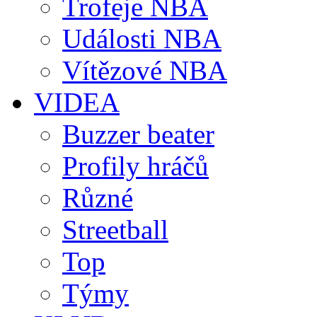
Trofeje NBA
Události NBA
Vítězové NBA
VIDEA
Buzzer beater
Profily hráčů
Různé
Streetball
Top
Týmy