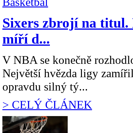
Sixers zbrojí na titu
míří d...
V NBA se konečně rozhodlo
Největší hvězda ligy zamíři
opravdu silný tý...
> CELÝ ČLÁNEK