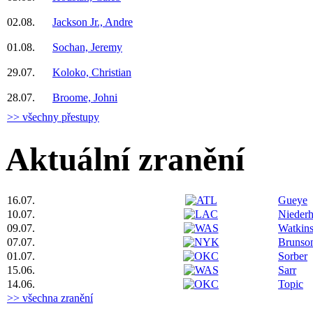
02.08.
Jackson Jr., Andre
01.08.
Sochan, Jeremy
29.07.
Koloko, Christian
28.07.
Broome, Johni
>> všechny přestupy
Aktuální zranění
16.07.
Gueye
10.07.
Niederh
09.07.
Watkin
07.07.
Brunso
01.07.
Sorber
15.06.
Sarr
14.06.
Topic
>> všechna zranění