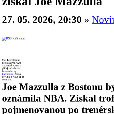
získal Joe Mazzulla
27. 05. 2026, 20:30
»
Novi
RSS kanál
Máš Like tlačítko
pořád aktivní? Ano?
Tak na něj klikni a
přidej se k dalším
fanouškům na
Facebooku
. Žádná
novinka z NBA Ti už
neunikne.
Joe Mazzulla z Bostonu b
oznámila NBA. Získal tro
pojmenovanou po trenérské