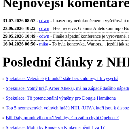
Nejnovější komentář
31.07.2026 08:52
-
cdwn
- I navzdory nedokončenému vyšetřování ohl
23.06.2026 10:22
-
cdwn
- Heat receive: Giannis Antetokounmpo Bobb
29.05.2026 10:49
-
cdwn
- Finále západní konference je vyrovnané, 
16.04.2026 06:50
-
mika
- To byla koncovka, Wariors..., jezdili jak za 
Poslední články z NH
»
Spekulace: Veteránský brankář stále bez smlouvy, trh vysychá
»
Spekulace: Volný hráč, Arber Xhekaj, má na Západě dalšího nápad
»
Spekulace: Tři potencionální výměny pro Dougie Hamiltona
»
Top 5 neomezených volných hráčů NHL (UFA), kteří jsou k dispoz
»
Bill Daly promluvil o rozšíření ligy. Co zatím chybí Quebecu?
»
Spekulace: Mohli by Rangers a Kraken směnit 1 za 1?