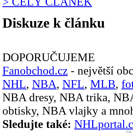
> CELÝ ČLÁNEK
Diskuze k článku
DOPORUČUJEME
Fanobchod.cz
- největší ob
NHL
,
NBA
,
NFL
,
MLB
,
fo
NBA dresy, NBA trika, NB
obtisky, NBA vlajky a mnoh
Sledujte také:
NHLportal.c