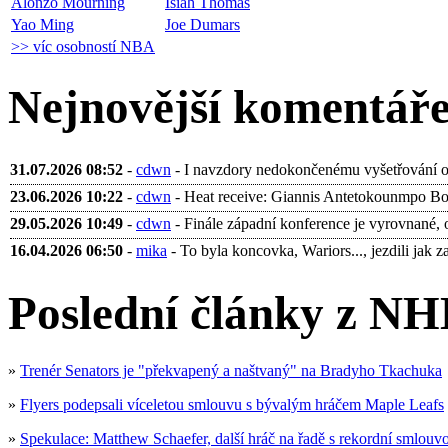
Alonzo Mourning
Isiah Thomas
Yao Ming
Joe Dumars
>> víc osobností NBA
Nejnovější komentář
31.07.2026 08:52
-
cdwn
- I navzdory nedokončenému vyšetřování ohl
23.06.2026 10:22
-
cdwn
- Heat receive: Giannis Antetokounmpo Bobb
29.05.2026 10:49
-
cdwn
- Finále západní konference je vyrovnané, 
16.04.2026 06:50
-
mika
- To byla koncovka, Wariors..., jezdili jak za 
Poslední články z NH
»
Trenér Senators je "překvapený a naštvaný" na Bradyho Tkachuka
»
Flyers podepsali víceletou smlouvu s bývalým hráčem Maple Leafs
»
Spekulace: Matthew Schaefer, další hráč na řadě s rekordní smlouv