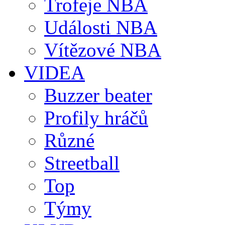
Trofeje NBA
Události NBA
Vítězové NBA
VIDEA
Buzzer beater
Profily hráčů
Různé
Streetball
Top
Týmy