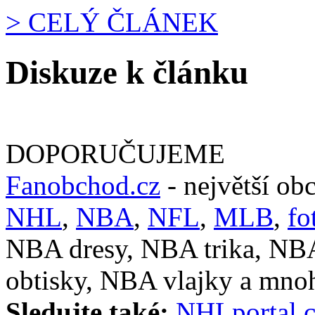
> CELÝ ČLÁNEK
Diskuze k článku
DOPORUČUJEME
Fanobchod.cz
- největší ob
NHL
,
NBA
,
NFL
,
MLB
,
fo
NBA dresy, NBA trika, NB
obtisky, NBA vlajky a mnoh
Sledujte také:
NHLportal.c