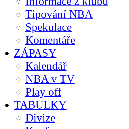
Informace z klubů
Tipování NBA
Spekulace
Komentáře
ZÁPASY
Kalendář
NBA v TV
Play off
TABULKY
Divize