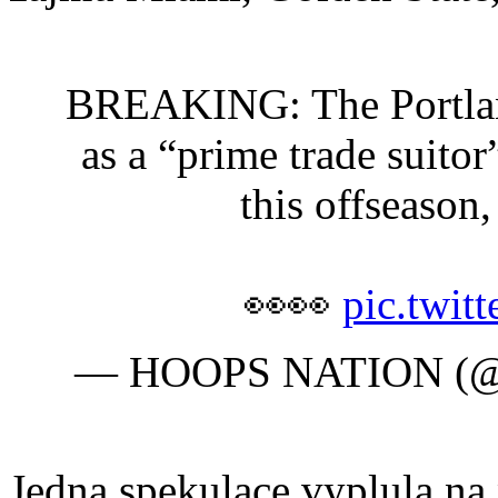
BREAKING: The Portland
as a “prime trade suit
this offseason
👀👀
pic.twit
— HOOPS NATION (@
Jedna spekulace vyplula na