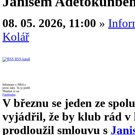
Janisem Adetokunbe
08. 05. 2026, 11:00
»
Infor
Kolář
RSS kanál
Informace o NBA z
první ruky. To je profil
Nbasket.cz na
Facebooku
.
V březnu se jeden ze spol
vyjádřil, že by klub rád v
prodloužil smlouvu s
Jani