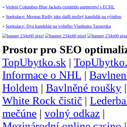
»
Vedení Columbus Blue Jackets oznámilo partnerství s ECHL
»
Spekulace: Morgan Rielly jako další možný kandidát na výměnu
»
Spekulace: Dva kandidáti na volného Vladimira Tarasenka
Prostor pro SEO optimaliz
TopUbytko.sk
|
TopUbytko.
Informace o NHL
|
Bavlnen
Holdem
|
Bavlněné roušky
White Rock čistič
|
Lederba
mečúne
|
volný odkaz
|
Mezinárodní online casino