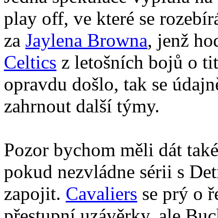
play off, ve které se roze
za
Jaylena Browna
, jenž ho
Celtics
z letošních bojů o t
opravdu došlo, tak se údajn
zahrnout další týmy.
Pozor bychom měli dát také
pokud nezvládne sérii s Det
zapojit.
Cavaliers
se prý o 
přestupní uzávěrky, ale Bu