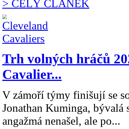
> CELÝ ČLÁNEK
Trh volných hráčů 2
Cavalier...
V zámoří týmy finišují se s
Jonathan Kuminga, bývalá s
angažmá nenašel, ale po...