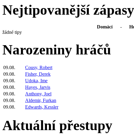
Nejtipovanější zápas
Domácí
-
Ho
žádné tipy
Narozeniny hráčů
09.08.
Cousy, Robert
09.08.
Fisher, Derek
09.08.
Udoka, Ime
09.08.
Hayes, Jarvis
09.08.
Anthony, Joel
09.08.
Aldemir, Furkan
09.08.
Edwards, Kessler
Aktuální přestupy