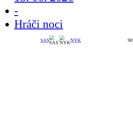
-
Hráči noci
SAS
-
NYK
90