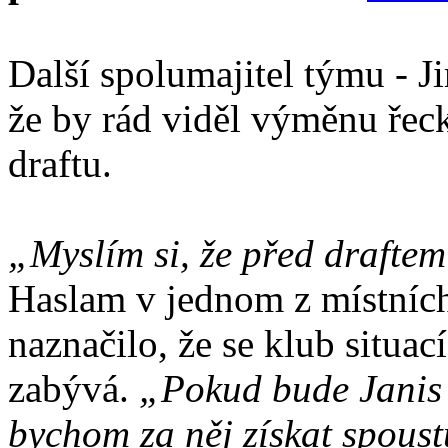
Další spolumajitel týmu - J
že by rád viděl výměnu řec
draftu.
„Myslím si, že před draftem
Haslam v jednom z místníc
naznačilo, že se klub situac
zabývá.
„Pokud bude Janis h
bychom za něj získat spous