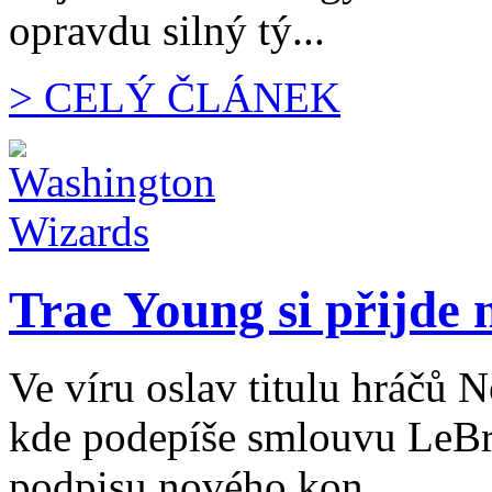
opravdu silný tý...
> CELÝ ČLÁNEK
Trae Young si přijde 
Ve víru oslav titulu hráčů 
kde podepíše smlouvu LeBr
podpisu nového kon...