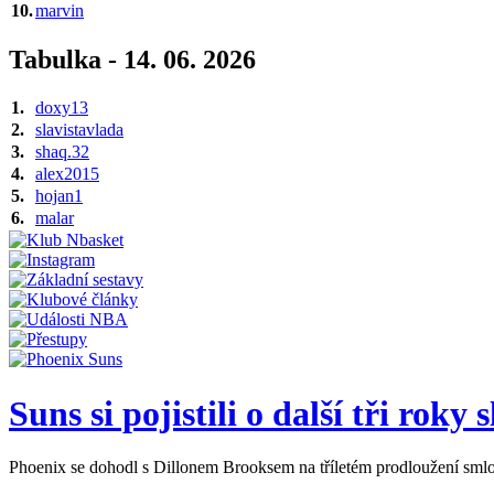
10.
marvin
Tabulka - 14. 06. 2026
1.
doxy13
2.
slavistavlada
3.
shaq.32
4.
alex2015
5.
hojan1
6.
malar
Suns si pojistili o další tři roky 
Phoenix se dohodl s Dillonem Brooksem na tříletém prodloužení smlou