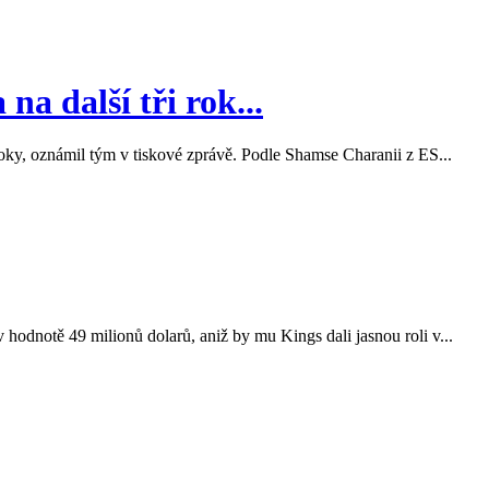
na další tři rok...
roky, oznámil tým v tiskové zprávě. Podle Shamse Charanii z ES...
hodnotě 49 milionů dolarů, aniž by mu Kings dali jasnou roli v...