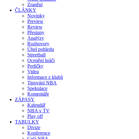
Zranění
ČLÁNKY
Novinky
Preview
Review
Přestupy
Analýzy
Rozhovory
Úhel pohledu
Streetball
Ocenění hráči
Perličky
Videa
Informace z klubů
Tipování NBA
Spekulace
Komentáře
ZÁPASY
Kalendář
NBA v TV
Play off
TABULKY
Divize
Konference
Celá NBA