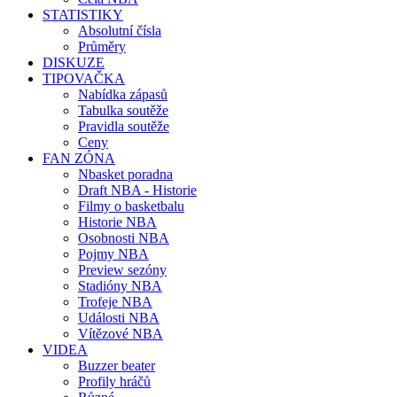
STATISTIKY
Absolutní čísla
Průměry
DISKUZE
TIPOVAČKA
Nabídka zápasů
Tabulka soutěže
Pravidla soutěže
Ceny
FAN ZÓNA
Nbasket poradna
Draft NBA - Historie
Filmy o basketbalu
Historie NBA
Osobnosti NBA
Pojmy NBA
Preview sezóny
Stadióny NBA
Trofeje NBA
Události NBA
Vítězové NBA
VIDEA
Buzzer beater
Profily hráčů