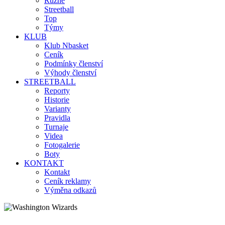
Různé
Streetball
Top
Týmy
KLUB
Klub Nbasket
Ceník
Podmínky členství
Výhody členství
STREETBALL
Reporty
Historie
Varianty
Pravidla
Turnaje
Videa
Fotogalerie
Boty
KONTAKT
Kontakt
Ceník reklamy
Výměna odkazů