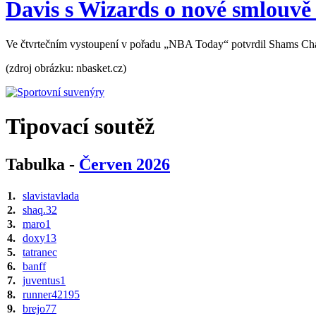
Davis s Wizards o nové smlouvě
Ve čtvrtečním vystoupení v pořadu „NBA Today“ potvrdil Shams Char
(zdroj obrázku: nbasket.cz)
Tipovací soutěž
Tabulka -
Červen 2026
1.
slavistavlada
2.
shaq.32
3.
maro1
4.
doxy13
5.
tatranec
6.
banff
7.
juventus1
8.
runner42195
9.
brejo77